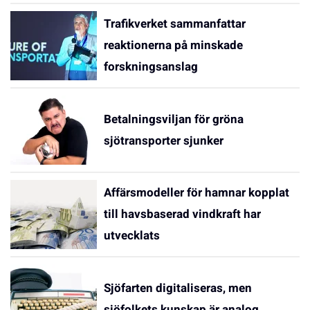
Trafikverket sammanfattar
reaktionerna på minskade
forskningsanslag
Betalningsviljan för gröna
sjötransporter sjunker
Affärsmodeller för hamnar kopplat
till havsbaserad vindkraft har
utvecklats
Sjöfarten digitaliseras, men
sjöfolkets kunskap är analog