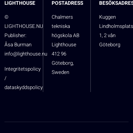
LIGHTHOUSE
POSTADRESS
BESÖKSADRE
©
Chalmers
Kuggen
LIGHTHOUSE.NU
tekniska
Lindholmsplat
Publisher:
högskola AB
1, 2 vån
Åsa Burman
Lighthouse
Göteborg
info@lighthouse.nu
412 96
Göteborg,
Integritetspolicy
Sweden
/
dataskyddspolicy