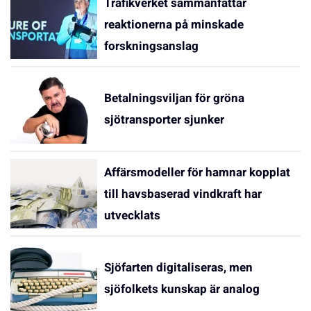
Trafikverket sammanfattar
reaktionerna på minskade
forskningsanslag
Betalningsviljan för gröna
sjötransporter sjunker
Affärsmodeller för hamnar kopplat
till havsbaserad vindkraft har
utvecklats
Sjöfarten digitaliseras, men
sjöfolkets kunskap är analog