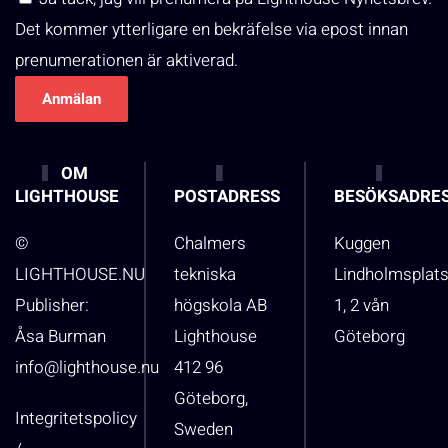
Det kommer ytterligare en bekräfelse via epost innan
prenumerationen är aktiverad.
OM
LIGHTHOUSE
POSTADRESS
BESÖKSADRE
©
Chalmers
Kuggen
LIGHTHOUSE.NU
tekniska
Lindholmsplat
Publisher:
högskola AB
1, 2 vån
Åsa Burman
Lighthouse
Göteborg
info@lighthouse.nu
412 96
Göteborg,
Integritetspolicy
Sweden