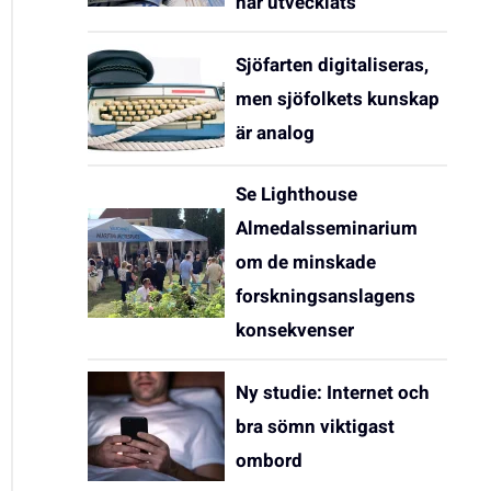
har utvecklats
Sjöfarten digitaliseras,
men sjöfolkets kunskap
är analog
Se Lighthouse
Almedalsseminarium
om de minskade
forskningsanslagens
konsekvenser
Ny studie: Internet och
bra sömn viktigast
ombord