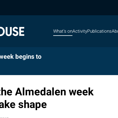
What's on
Activity
Publications
Ab
week begins to
the Almedalen week
take shape