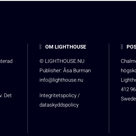
OM LIGHTHOUSE
POS
aterad
© LIGHTHOUSE.NU
Chalme
Publisher: Åsa Burman
högsk
info@lighthouse.nu
Light
412 96
v. Det
Integritetspolicy /
Swede
dataskyddspolicy