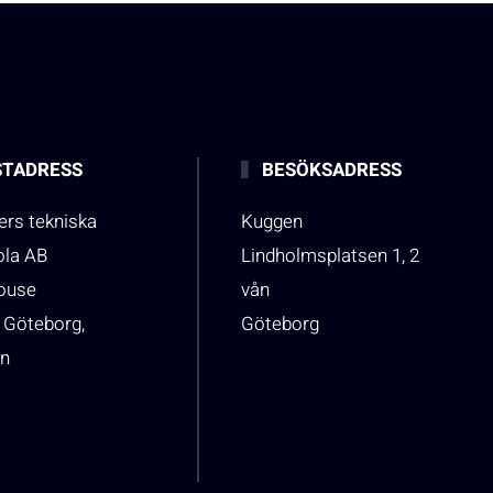
TADRESS
BESÖKSADRESS
rs tekniska
Kuggen
ola AB
Lindholmsplatsen 1, 2
house
vån
 Göteborg,
Göteborg
n