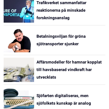
Trafikverket sammanfattar
reaktionerna på minskade
forskningsanslag
Betalningsviljan för gröna
sjötransporter sjunker
Affärsmodeller för hamnar kopplat
till havsbaserad vindkraft har
utvecklats
Sjöfarten digitaliseras, men
sjöfolkets kunskap är analog