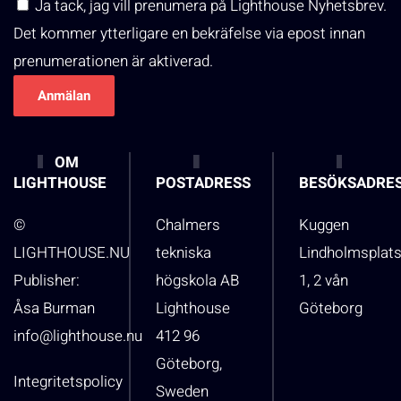
Ja tack, jag vill prenumera på Lighthouse Nyhetsbrev.
Det kommer ytterligare en bekräfelse via epost innan
prenumerationen är aktiverad.
OM
LIGHTHOUSE
POSTADRESS
BESÖKSADRE
©
Chalmers
Kuggen
LIGHTHOUSE.NU
tekniska
Lindholmsplat
Publisher:
högskola AB
1, 2 vån
Åsa Burman
Lighthouse
Göteborg
info@lighthouse.nu
412 96
Göteborg,
Integritetspolicy
Sweden