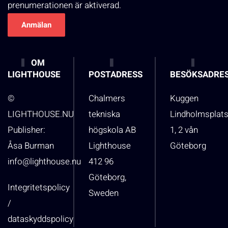
prenumerationen är aktiverad.
OM
LIGHTHOUSE
POSTADRESS
BESÖKSADRE
©
Chalmers
Kuggen
LIGHTHOUSE.NU
tekniska
Lindholmsplat
Publisher:
högskola AB
1, 2 vån
Åsa Burman
Lighthouse
Göteborg
info@lighthouse.nu
412 96
Göteborg,
Integritetspolicy
Sweden
/
dataskyddspolicy