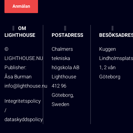
OM
LIGHTHOUSE
POSTADRESS
BESÖKSADRE
©
Chalmers
Kuggen
LIGHTHOUSE.NU
tekniska
Lindholmsplat
Publisher:
högskola AB
1, 2 vån
Åsa Burman
Lighthouse
Göteborg
info@lighthouse.nu
412 96
Göteborg,
Integritetspolicy
Sweden
/
dataskyddspolicy