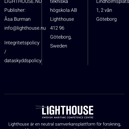
LIGHTHOUSE.NU
tekniska
Lindholmsplat
Publisher:
högskola AB
1, 2 vån
Åsa Burman
Lighthouse
Göteborg
info@lighthouse.nu
412 96
Göteborg,
Integritetspolicy
Sweden
/
dataskyddspolicy
Lighthouse är en neutral samverkansplattform för forskning,