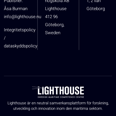
Publisher:
högskola AB
1, 2 vån
Åsa Burman
Lighthouse
Göteborg
info@lighthouse.nu
412 96
Göteborg,
Integritetspolicy
Sweden
/
dataskyddspolicy
Lighthouse är en neutral samverkansplattform för forskning,
utveckling och innovation inom den maritima sektorn.