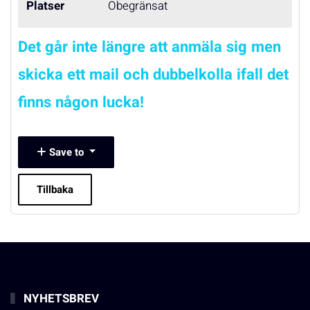
Platser
Obegränsat
Det går inte längre att anmäla sig men
skicka ett mail och dubbelkolla ifall det
finns någon lucka!
Save to
Tillbaka
NYHETSBREV