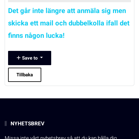
Det går inte längre att anmäla sig men
skicka ett mail och dubbelkolla ifall det
finns någon lucka!
Save to
Tillbaka
NYHETSBREV
Missa inte vårt nyhetsbrev så att du kan hålla dig