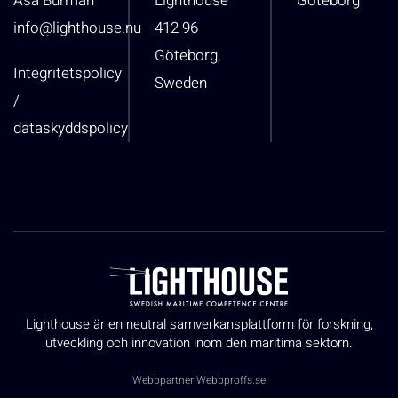
Åsa Burman
Lighthouse
Göteborg
info@lighthouse.nu
412 96
Göteborg,
Integritetspolicy
Sweden
/
dataskyddspolicy
Lighthouse är en neutral samverkansplattform för forskning,
utveckling och innovation inom den maritima sektorn.
Webbpartner
Webbproffs.se