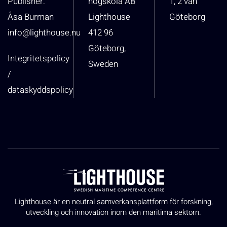
Publisher:
högskola AB
1, 2 vån
Åsa Burman
Lighthouse
Göteborg
info@lighthouse.nu
412 96
Göteborg,
Integritetspolicy
Sweden
/
dataskyddspolicy
Lighthouse är en neutral samverkansplattform för forskning,
utveckling och innovation inom den maritima sektorn.