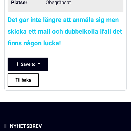
Platser
Obegränsat
Det går inte längre att anmäla sig men
skicka ett mail och dubbelkolla ifall det
finns någon lucka!
Save to
Tillbaka
NYHETSBREV