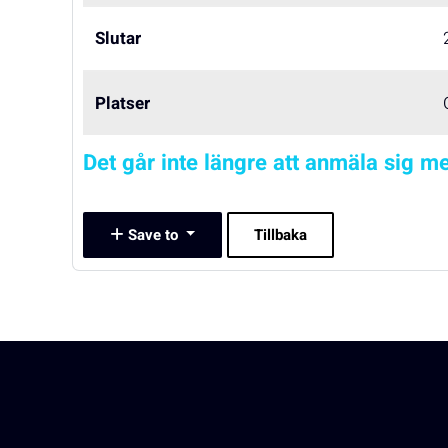
Slutar
Platser
Det går inte längre att anmäla sig me
Save to
Tillbaka