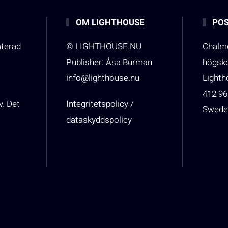
OM LIGHTHOUSE
POS
aterad
© LIGHTHOUSE.NU
Chalme
Publisher: Åsa Burman
högsk
info@lighthouse.nu
Light
412 96
v. Det
Integritetspolicy /
Swede
dataskyddspolicy