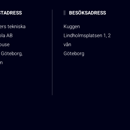
TADRESS
BESÖKSADRESS
rs tekniska
Kuggen
ola AB
Lindholmsplatsen 1, 2
house
vån
 Göteborg,
Göteborg
n