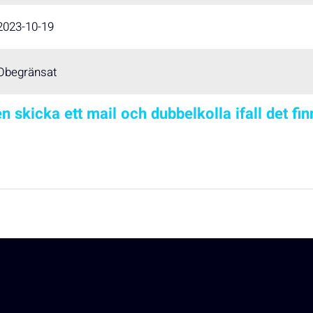
2023-10-19
Obegränsat
n skicka ett mail och dubbelkolla ifall det fi