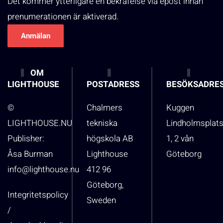
Det kommer ytterligare en bekräfelse via epost innan
prenumerationen är aktiverad.
OM
LIGHTHOUSE
POSTADRESS
BESÖKSADRE
©
Chalmers
Kuggen
LIGHTHOUSE.NU
tekniska
Lindholmsplat
Publisher:
högskola AB
1, 2 vån
Åsa Burman
Lighthouse
Göteborg
info@lighthouse.nu
412 96
Göteborg,
Integritetspolicy
Sweden
/