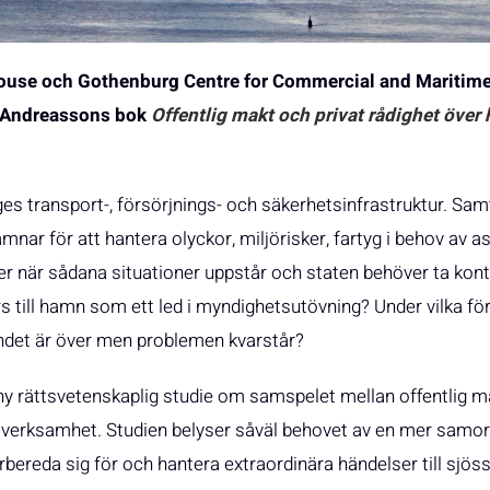
ouse och Gothenburg Centre for Commercial and Maritime 
s Andreassons bok
Offentlig makt och privat rådighet öve
es transport-, försörjnings- och säkerhetsinfrastruktur. Samti
amnar för att hantera olyckor, miljörisker, fartyg i behov av a
der när sådana situationer uppstår och staten behöver ta k
 till hamn som ett led i myndighetsutövning? Under vilka för
ndet är över men problemen kvarstår?
 ny rättsvetenskaplig studie om samspelet mellan offentlig 
verksamhet. Studien belyser såväl behovet av en mer samor
ereda sig för och hantera extraordinära händelser till sjöss