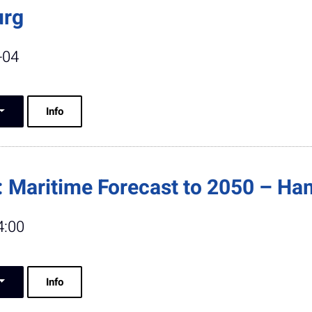
urg
-04
Info
: Maritime Forecast to 2050 – Ha
4:00
Info