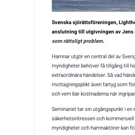
Svenska sjörättsföreningen, Lighth
anslutning till utgivningen av Jen
som rättsligt problem
.
Hamnar utgör en central del av Sverig
myndigheter behöver få tillgång till h
extraordinära händelser. Så vad hän
mottagningsplikt även fartyg som förs
och vem bär kostnaderna när ingripa
Seminariet tar sin utgångspunkt i en
säkerhetsintressen och kommersiell 
myndigheter och hamnaktörer kan förb