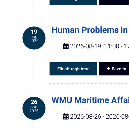
Human Problems in 
19
aug
2026
2026-08-19
11:00
-
1
För att registrera
Save to
WMU Maritime Affa
26
aug
2026
2026-08-26 - 2026-08