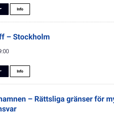
Info
ff – Stockholm
9:00
Info
hamnen – Rättsliga gränser för m
nsvar