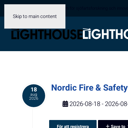
Sveriges samverkansplattform för sjöfartsforskning och innov
Skip to main content
Nordic Fire & Safe
18
aug
2026
2026-08-18 - 2026-08
För att registrera
Save to