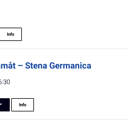
Info
amåt – Stena Germanica
6:30
Info