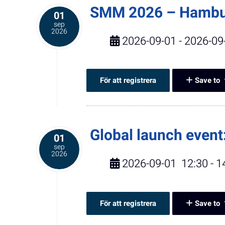
SMM 2026 – Hamb
01
sep
2026
2026-09-01 - 2026-09
För att registrera
Save to
Global launch event
01
sep
2026
2026-09-01
12:30
-
1
För att registrera
Save to