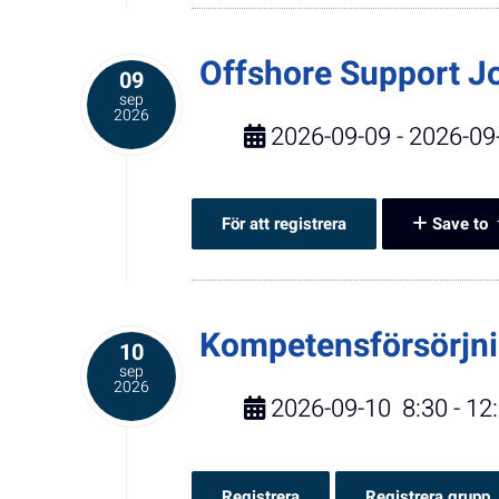
Offshore Support J
09
sep
2026
2026-09-09 - 2026-09
För att registrera
Save to
Kompetensförsörjni
10
sep
2026
2026-09-10
8:30
-
12
Registrera
Registrera grupp