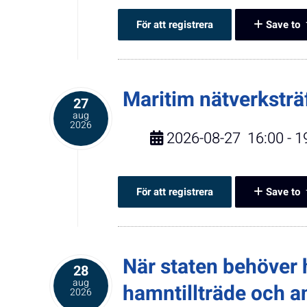
För att registrera
Save to
Maritim nätverksträ
27
aug
2026
2026-08-27
16:00
-
1
För att registrera
Save to
När staten behöver 
28
aug
hamntillträde och a
2026