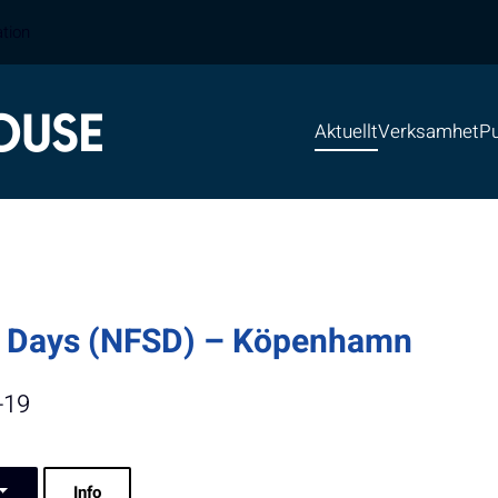
ation
Aktuellt
Verksamhet
Pu
ty Days (NFSD) – Köpenhamn
-19
Info