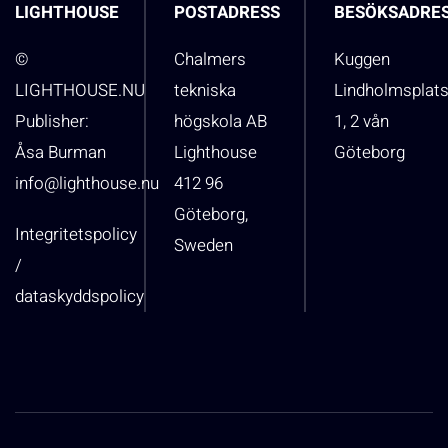
LIGHTHOUSE
POSTADRESS
BESÖKSADRE
©
Chalmers
Kuggen
LIGHTHOUSE.NU
tekniska
Lindholmsplat
Publisher:
högskola AB
1, 2 vån
Åsa Burman
Lighthouse
Göteborg
info@lighthouse.nu
412 96
Göteborg,
Integritetspolicy
Sweden
/
dataskyddspolicy