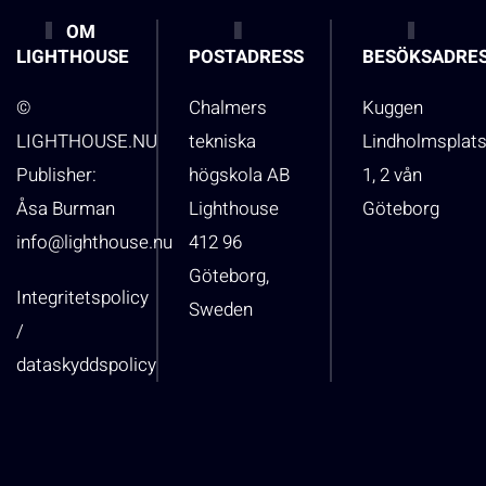
OM
LIGHTHOUSE
POSTADRESS
BESÖKSADRE
©
Chalmers
Kuggen
LIGHTHOUSE.NU
tekniska
Lindholmsplat
Publisher:
högskola AB
1, 2 vån
Åsa Burman
Lighthouse
Göteborg
info@lighthouse.nu
412 96
Göteborg,
Integritetspolicy
Sweden
/
dataskyddspolicy