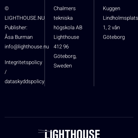
©
Chalmers
Kuggen
LIGHTHOUSE.NU
tekniska
Lindholmsplat
Publisher:
högskola AB
1, 2 vån
Åsa Burman
Lighthouse
Göteborg
info@lighthouse.nu
412 96
Göteborg,
Integritetspolicy
Sweden
/
dataskyddspolicy