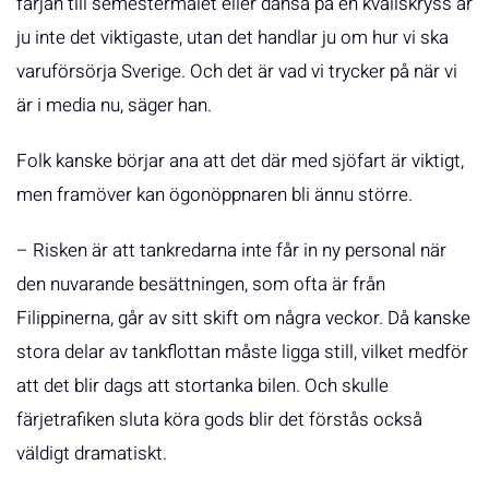
färjan till semestermålet eller dansa på en kvällskryss är
ju inte det viktigaste, utan det handlar ju om hur vi ska
varuförsörja Sverige. Och det är vad vi trycker på när vi
är i media nu, säger han.
Folk kanske börjar ana att det där med sjöfart är viktigt,
men framöver kan ögonöppnaren bli ännu större.
– Risken är att tankredarna inte får in ny personal när
den nuvarande besättningen, som ofta är från
Filippinerna, går av sitt skift om några veckor. Då kanske
stora delar av tankflottan måste ligga still, vilket medför
att det blir dags att stortanka bilen. Och skulle
färjetrafiken sluta köra gods blir det förstås också
väldigt dramatiskt.