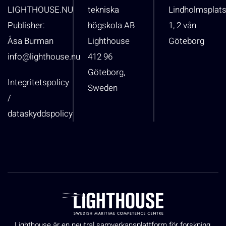
LIGHTHOUSE.NU
tekniska
Lindholmsplat
Publisher:
högskola AB
1, 2 vån
Åsa Burman
Lighthouse
Göteborg
info@lighthouse.nu
412 96
Göteborg,
Integritetspolicy
Sweden
/
dataskyddspolicy
Lighthouse är en neutral samverkansplattform för forskning,