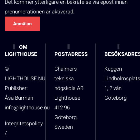
Det kommer ytterligare en bekräfelse via epost innan
prenumerationen är aktiverad.
OM
LIGHTHOUSE
POSTADRESS
BESÖKSADRE
©
Chalmers
Kuggen
LIGHTHOUSE.NU
tekniska
Lindholmsplat
Publisher:
högskola AB
1, 2 vån
Åsa Burman
Lighthouse
Göteborg
info@lighthouse.nu
412 96
Göteborg,
Integritetspolicy
Sweden
/