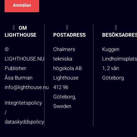
OM
LIGHTHOUSE
POSTADRESS
BESÖKSADRE
©
Chalmers
Kuggen
LIGHTHOUSE.NU
tekniska
Lindholmsplat
Publisher:
högskola AB
1, 2 vån
Åsa Burman
Lighthouse
Göteborg
info@lighthouse.nu
412 96
Göteborg,
Integritetspolicy
Sweden
/
dataskyddspolicy