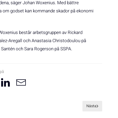
dena, säger Johan Woxenius. Med bättre
tyra om godset kan kommande skador på ekonomi
 Woxenius består arbetsgruppen av Rickard
alez-Aregall och Anastasia Christodoulou på
a Santén och Sara Rogerson på SSPA.
 på
Nästa