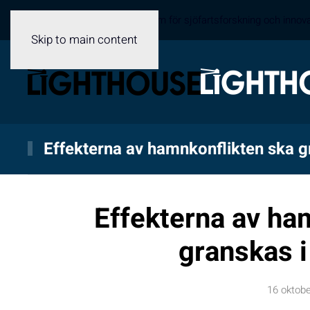
Sveriges samverkansplattform för sjöfartsforskning och innov
Skip to main content
Effekterna av hamnkonflikten ska gr
Effekterna av ha
granskas i
16 oktob