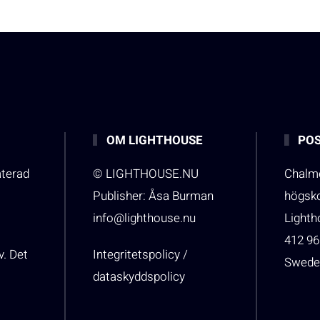
OM LIGHTHOUSE
POS
aterad
© LIGHTHOUSE.NU
Chalme
Publisher: Åsa Burman
högsk
info@lighthouse.nu
Light
412 96
v. Det
Integritetspolicy /
Swede
dataskyddspolicy