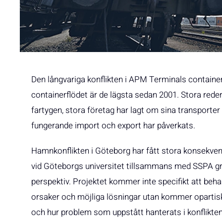
Den långvariga konflikten i APM Terminals containert
containerflödet är de lägsta sedan 2001. Stora rederi
fartygen, stora företag har lagt om sina transport
fungerande import och export har påverkats.
Hamnkonflikten i Göteborg har fått stora konsekven
vid Göteborgs universitet tillsammans med SSPA gran
perspektiv. Projektet kommer inte specifikt att beh
orsaker och möjliga lösningar utan kommer opartisk
och hur problem som uppstått hanterats i konflikte