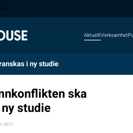
ation
Aktuellt
Verksamhet
Pu
anskas i ny studie
mnkonflikten ska
 ny studie
er 2017