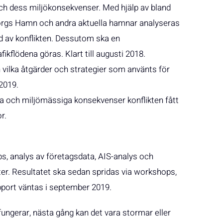
och dess miljökonsekvenser. Med hjälp av bland
orgs Hamn och andra aktuella hamnar analyseras
nd av konflikten. Dessutom ska en
ikflödena göras. Klart till augusti 2018.
h vilka åtgärder och strategier som använts för
 2019.
ska och miljömässiga konsekvenser konflikten fått
r.
, analys av företagsdata, AIS-analys och
er. Resultatet ska sedan spridas via workshops,
apport väntas i september 2019.
fungerar, nästa gång kan det vara stormar eller