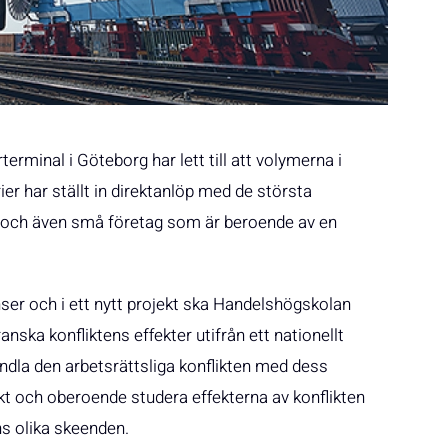
erminal i Göteborg har lett till att volymerna i
er har ställt in direktanlöp med de största
er och även små företag som är beroende av en
ser och i ett nytt projekt ska Handelshögskolan
ska konfliktens effekter utifrån ett nationellt
andla den arbetsrättsliga konflikten med dess
t och oberoende studera effekterna av konflikten
ns olika skeenden.