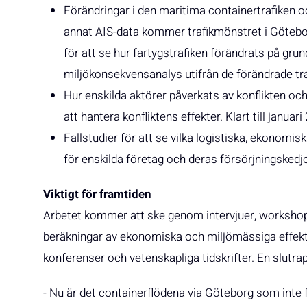
Förändringar i den maritima containertrafiken 
annat AIS-data kommer trafikmönstret i Göteb
för att se hur fartygstrafiken förändrats på gru
miljökonsekvensanalys utifrån de förändrade traf
Hur enskilda aktörer påverkats av konflikten oc
att hantera konfliktens effekter. Klart till januari
Fallstudier för att se vilka logistiska, ekonomi
för enskilda företag och deras försörjningskedjo
Viktigt för framtiden
Arbetet kommer att ske genom intervjuer, workshops
beräkningar av ekonomiska och miljömässiga effekt
konferenser och vetenskapliga tidskrifter. En slutr
- Nu är det containerflödena via Göteborg som inte 