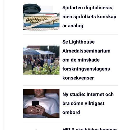
Sjöfarten digitaliseras,
men sjöfolkets kunskap
är analog
Se Lighthouse
Almedalsseminarium
om de minskade
forskningsanslagens
konsekvenser
Ny studie: Internet och
bra sömn viktigast
ombord
HELP ska hjälpa hamnar