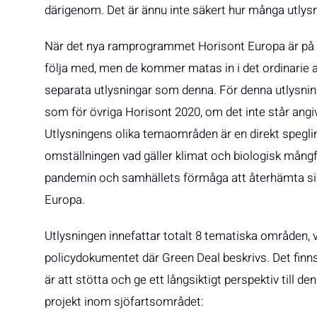
därigenom. Det är ännu inte säkert hur många utlysn
När det nya ramprogrammet Horisont Europa är på 
följa med, men de kommer matas in i det ordinar
separata utlysningar som denna. För denna utlysning
som för övriga Horisont 2020, om det inte står angiv
Utlysningens olika temaområden är en direkt speglin
omställningen vad gäller klimat och biologisk mångfa
pandemin och samhällets förmåga att återhämta sig. 
Europa.
Utlysningen innefattar totalt 8 tematiska områden, v
policydokumentet där Green Deal beskrivs. Det finns
är att stötta och ge ett långsiktigt perspektiv till d
projekt inom sjöfartsområdet: