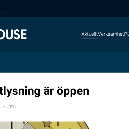
ation
Aktuellt
Verksamhet
Pu
tlysning är öppen
ber 2020