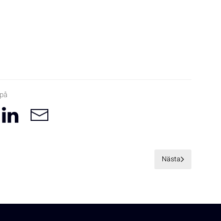
 på
Nästa