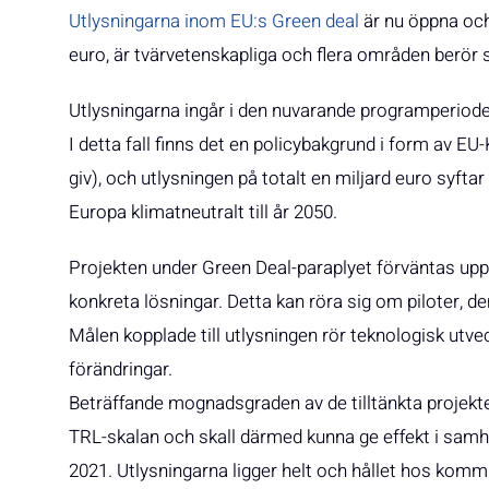
Utlysningarna inom EU:s Green deal
är nu öppna och 
euro, är tvärvetenskapliga och flera områden berör s
Utlysningarna ingår i den nuvarande programperiode
I detta fall finns det en policybakgrund i form av
giv), och utlysningen på totalt en miljard euro syfta
Europa klimatneutralt till år 2050.
Projekten under Green Deal-paraplyet förväntas uppn
konkreta lösningar. Detta kan röra sig om piloter, d
Målen kopplade till utlysningen rör teknologisk utve
förändringar.
Beträffande mognadsgraden av de tilltänkta projekten
TRL-skalan och skall därmed kunna ge effekt i samhäl
2021. Utlysningarna ligger helt och hållet hos komm