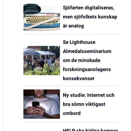
Sjöfarten digitaliseras,
men sjöfolkets kunskap
är analog
Se Lighthouse
Almedalsseminarium
om de minskade
forskningsanslagens
konsekvenser
Ny studie: Internet och
bra sömn viktigast
ombord
HELP ska hjälpa hamnar