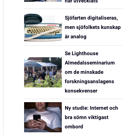
har utvecklats
Sjöfarten digitaliseras,
men sjöfolkets kunskap
är analog
Se Lighthouse
Almedalsseminarium
om de minskade
forskningsanslagens
konsekvenser
Ny studie: Internet och
bra sömn viktigast
ombord