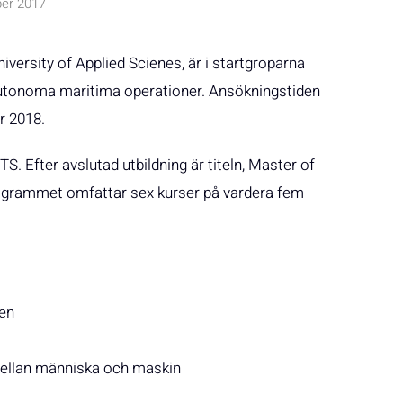
er 2017
versity of Applied Scienes, är i startgroparna
utonoma maritima operationer. Ansökningstiden
r 2018.
. Efter avslutad utbildning är titeln, Master of
ogrammet omfattar sex kurser på vardera fem
ten
 mellan människa och maskin