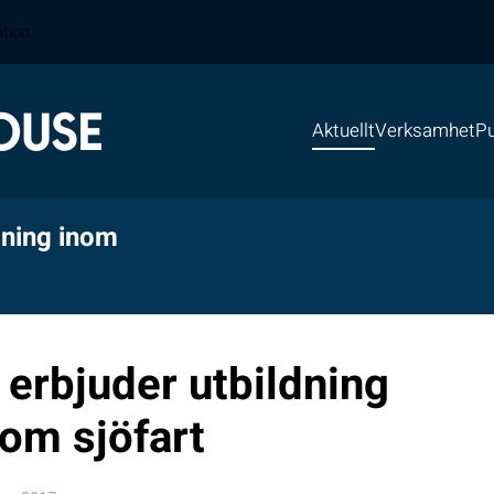
ation
Aktuellt
Verksamhet
Pu
dning inom
erbjuder utbildning
om sjöfart