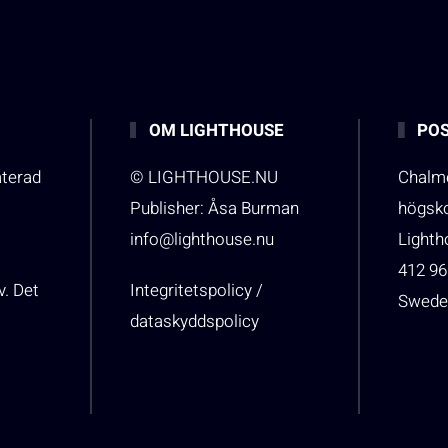
OM LIGHTHOUSE
POS
aterad
© LIGHTHOUSE.NU
Chalme
Publisher: Åsa Burman
högsk
info@lighthouse.nu
Light
412 96
v. Det
Integritetspolicy /
Swede
dataskyddspolicy