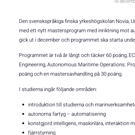
18 decemb
Den svenskspråkiga finska yrkeshögskolan Novia, Uni
med ett nytt mastersprogram med inriktning mot a
gick ut i december och programmet ska starta unde
Programmet är två år långt och täcker 60 poäng, ECTS
Engineering, Autonomous Maritime Operations. Pr
poäng och en mastersavhandling på 30 poäng.
I studierna ingår följande områden:
introduktion till studierna och marinverksamhe
autonoma fartyg – automatisering
konstgjord intelligens, maskinlära, interaktion
fjärrstyrning