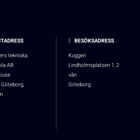
TADRESS
BESÖKSADRESS
rs tekniska
Kuggen
ola AB
Lindholmsplatsen 1, 2
house
vån
 Göteborg,
Göteborg
n