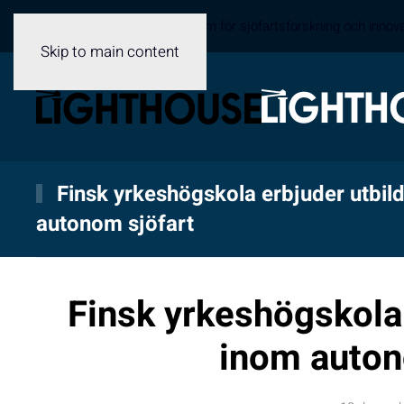
Sveriges samverkansplattform för sjöfartsforskning och innov
Skip to main content
Finsk yrkeshögskola erbjuder utbil
autonom sjöfart
Finsk yrkeshögskola 
inom auton