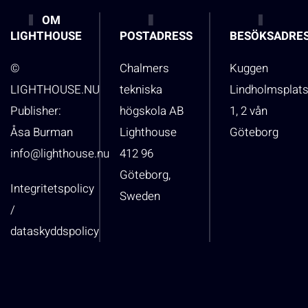
OM
LIGHTHOUSE
POSTADRESS
BESÖKSADRE
©
Chalmers
Kuggen
LIGHTHOUSE.NU
tekniska
Lindholmsplat
Publisher:
högskola AB
1, 2 vån
Åsa Burman
Lighthouse
Göteborg
info@lighthouse.nu
412 96
Göteborg,
Integritetspolicy
Sweden
/
dataskyddspolicy