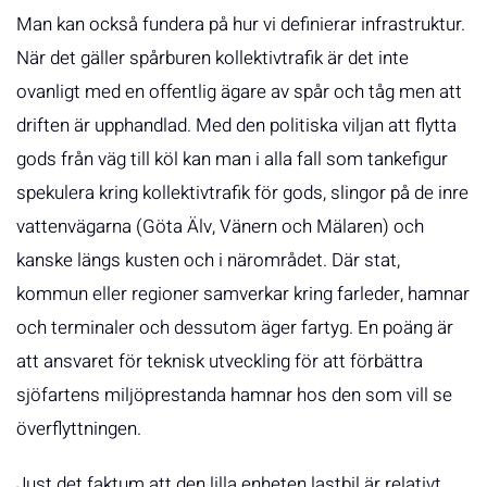
Man kan också fundera på hur vi definierar infrastruktur.
När det gäller spårburen kollektivtrafik är det inte
ovanligt med en offentlig ägare av spår och tåg men att
driften är upphandlad. Med den politiska viljan att flytta
gods från väg till köl kan man i alla fall som tankefigur
spekulera kring kollektivtrafik för gods, slingor på de inre
vattenvägarna (Göta Älv, Vänern och Mälaren) och
kanske längs kusten och i närområdet. Där stat,
kommun eller regioner samverkar kring farleder, hamnar
och terminaler och dessutom äger fartyg. En poäng är
att ansvaret för teknisk utveckling för att förbättra
sjöfartens miljöprestanda hamnar hos den som vill se
överflyttningen.
Just det faktum att den lilla enheten lastbil är relativt