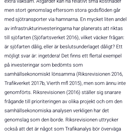
extra vaksam. Åtgärder kan ha relativt små kostnader
men stort genomslag eftersom stora godsflöden går
med sjötransporter via hamnarna. En mycket liten andel
av infrastrukturinvesteringarna har planerats att riktas
till sjöfarten (Sjöfartsverket 2016), vilket väcker frågan:
är sjöfarten dålig, eller är beslutsunderlaget dåligt? Ett
möjligt svar är: ingetdera! Det finns ett flertal exempel
på investeringar som bedömts som
samhällsekonomiskt lönsamma (Riksrevisionen 2016,
Trafikverket 2017b, Vierth mfl 2015), men som ännu inte
genomförts. Riksrevisionen (2016) ställer sig snarare
frågande till prioriteringen av olika projekt och om den
samhällsekonomiska analysen verkligen har det
genomslag som den borde. Riksrevisionen uttrycker
också att det är något som Trafikanalys bör överväga