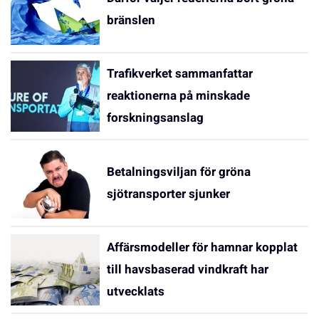
bränslen
Trafikverket sammanfattar
reaktionerna på minskade
forskningsanslag
Betalningsviljan för gröna
sjötransporter sjunker
Affärsmodeller för hamnar kopplat
till havsbaserad vindkraft har
utvecklats