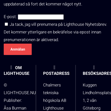
uppdaterad så fort det kommer något nytt.
E-post:
Ja tack, jag vill prenumera på Lighthouse Nyhetsbrev.
Det kommer ytterligare en bekräfelse via epost innan
prenumerationen är aktiverad.
OM
LIGHTHOUSE
POSTADRESS
BESÖKSADRE
©
Chalmers
Kuggen
LIGHTHOUSE.NU
tekniska
Lindholmsplat
Publisher:
högskola AB
1, 2 vån
Åsa Burman
Lighthouse
Göteborg