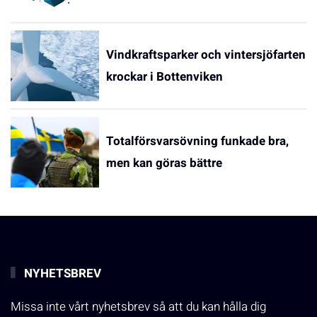
Vindkraftsparker och vintersjöfarten
krockar i Bottenviken
Totalförsvarsövning funkade bra,
men kan göras bättre
NYHETSBREV
Missa inte vårt nyhetsbrev så att du kan hålla dig