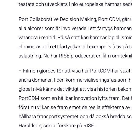
testats och utvecklats i nio europeiska hamnar seda
Port Collaborative Decision Making, Port CDM, går 
alla aktörer som är involverade i ett fartygs hamn
varandra i realtid. På så sätt kan hamnanlöp bli sm
elimineras och ett fartyg kan till exempel slå av på 
avlastning. Nu har RISE producerat en film om tekni
– Filmen gjordes för att visa hur PortCDM har vuxi
andra domäner. I den kommersialiseringsfas som h
global nivå känns det viktigt att visa historien bak
PortCDM som en hållbar innovation lyfts fram. Det ha
först nu vi kan se fram emot de reella effekterna a
hållbara transportsystemet och då också bredda sco
Haraldson, seniorforskare på RISE.