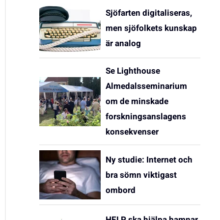
Sjöfarten digitaliseras,
men sjöfolkets kunskap
är analog
Se Lighthouse
Almedalsseminarium
om de minskade
forskningsanslagens
konsekvenser
Ny studie: Internet och
bra sömn viktigast
ombord
HELP ska hjälpa hamnar