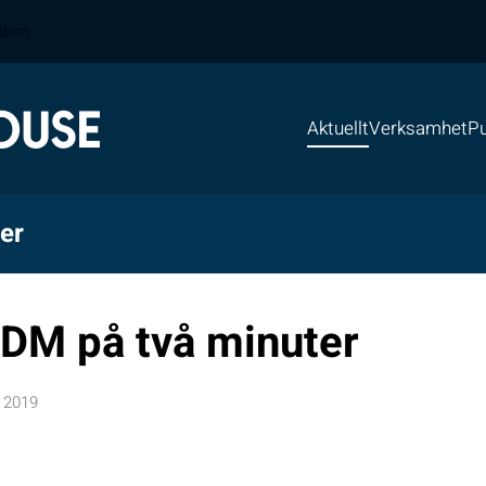
ation
Aktuellt
Verksamhet
Pu
er
DM på två minuter
 2019