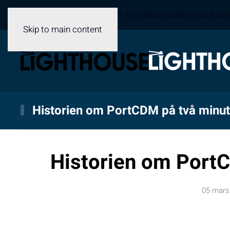
Sveriges samverkansplattform för sjöfartsforskning och innov
Skip to main content
Historien om PortCDM på två minut
Historien om PortC
05 mars