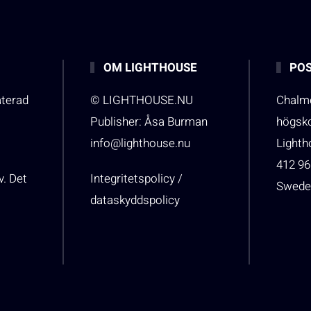
OM LIGHTHOUSE
POS
aterad
© LIGHTHOUSE.NU
Chalme
Publisher: Åsa Burman
högsk
info@lighthouse.nu
Light
412 96
v. Det
Integritetspolicy /
Swede
dataskyddspolicy