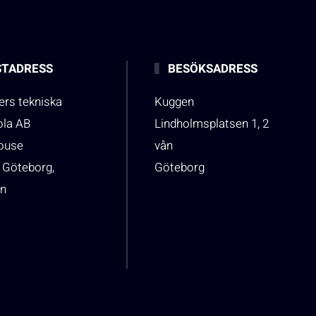
TADRESS
BESÖKSADRESS
rs tekniska
Kuggen
ola AB
Lindholmsplatsen 1, 2
house
vån
 Göteborg,
Göteborg
n