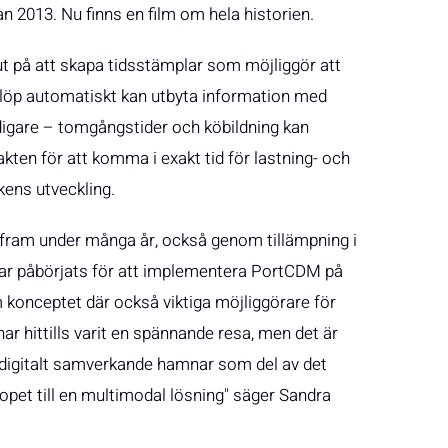
n 2013. Nu finns en film om hela historien.
ut på att skapa tidsstämplar som möjliggör att
anlöp automatiskt kan utbyta information med
idigare – tomgångstider och köbildning kan
takten för att komma i exakt tid för lastning- och
kens utveckling.
t fram under många år, också genom tillämpning i
ar påbörjats för att implementera PortCDM på
om konceptet där också viktiga möjliggörare för
r hittills varit en spännande resa, men det är
v digitalt samverkande hamnar som del av det
pet till en multimodal lösning" säger Sandra