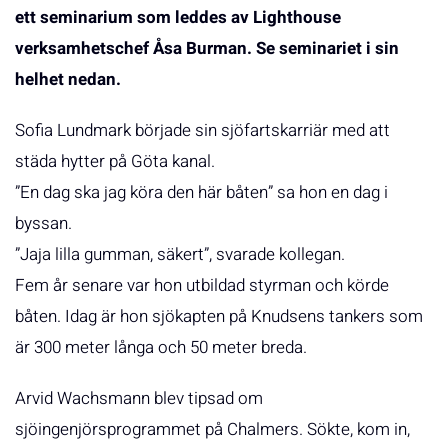
ett seminarium som leddes av Lighthouse
verksamhetschef Åsa Burman. Se seminariet i sin
helhet
nedan.
Sofia Lundmark började sin sjöfartskarriär med att
städa hytter på Göta kanal.
”En dag ska jag köra den här båten” sa hon en dag i
byssan.
”Jaja lilla gumman, säkert”, svarade kollegan.
Fem år senare var hon utbildad styrman och körde
båten. Idag är hon sjökapten på Knudsens tankers som
är 300 meter långa och 50 meter breda.
Arvid Wachsmann blev tipsad om
sjöingenjörsprogrammet på Chalmers. Sökte, kom in,