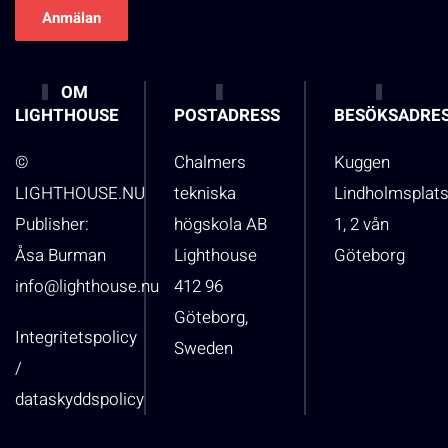
OM
LIGHTHOUSE
POSTADRESS
BESÖKSADRE
©
Chalmers
Kuggen
LIGHTHOUSE.NU
tekniska
Lindholmsplat
Publisher:
högskola AB
1, 2 vån
Åsa Burman
Lighthouse
Göteborg
info@lighthouse.nu
412 96
Göteborg,
Integritetspolicy
Sweden
/
dataskyddspolicy