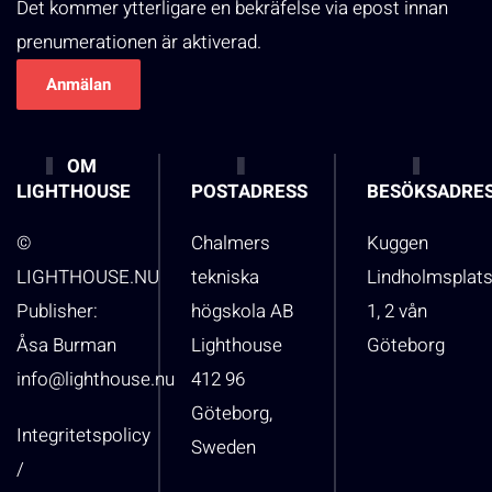
Det kommer ytterligare en bekräfelse via epost innan
prenumerationen är aktiverad.
OM
LIGHTHOUSE
POSTADRESS
BESÖKSADRE
©
Chalmers
Kuggen
LIGHTHOUSE.NU
tekniska
Lindholmsplat
Publisher:
högskola AB
1, 2 vån
Åsa Burman
Lighthouse
Göteborg
info@lighthouse.nu
412 96
Göteborg,
Integritetspolicy
Sweden
/