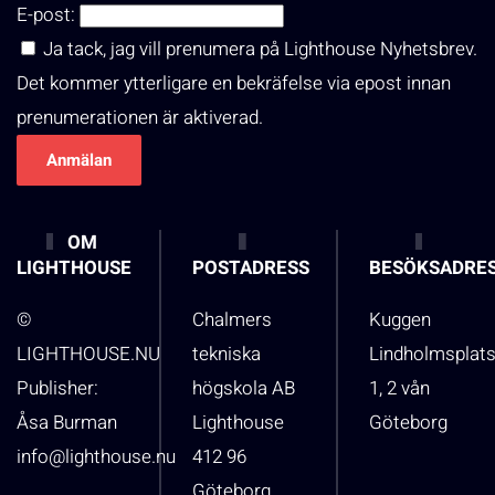
E-post:
Ja tack, jag vill prenumera på Lighthouse Nyhetsbrev.
Det kommer ytterligare en bekräfelse via epost innan
prenumerationen är aktiverad.
OM
LIGHTHOUSE
POSTADRESS
BESÖKSADRE
©
Chalmers
Kuggen
LIGHTHOUSE.NU
tekniska
Lindholmsplat
Publisher:
högskola AB
1, 2 vån
Åsa Burman
Lighthouse
Göteborg
info@lighthouse.nu
412 96
Göteborg,