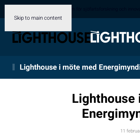
Sveriges samverkansplattform för sjöfartsforskning och innov
Skip to main content
Lighthouse i möte med Energimynd
Lighthouse 
Energimy
11 februa