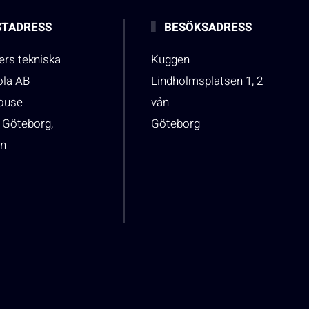
TADRESS
BESÖKSADRESS
rs tekniska
Kuggen
ola AB
Lindholmsplatsen 1, 2
house
vån
 Göteborg,
Göteborg
n