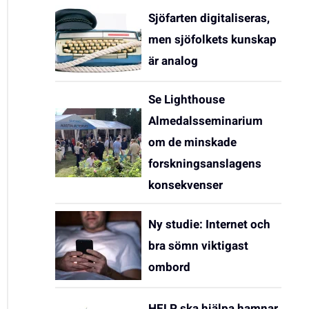
Sjöfarten digitaliseras,
men sjöfolkets kunskap
är analog
Se Lighthouse
Almedalsseminarium
om de minskade
forskningsanslagens
konsekvenser
Ny studie: Internet och
bra sömn viktigast
ombord
HELP ska hjälpa hamnar