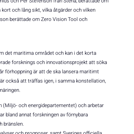
enius och Per Stefenson från Stena, berättade om
ort och lång sikt, vilka åtgärder och vilken
rlsson berättade om Zero Vision Tool och
m det maritima området och kan i det korta
terade forsknings och innovationsprojekt att söka
r förhoppning är att de ska lansera maritimt
r också att träffas igen, i samma konstellation,
 näringen.
n (Miljö- och energidepartementet) och arbetar
rar bland annat forskningen av förnybara
h bränslen.
lyser och prognoser, samt Sveriges officiella