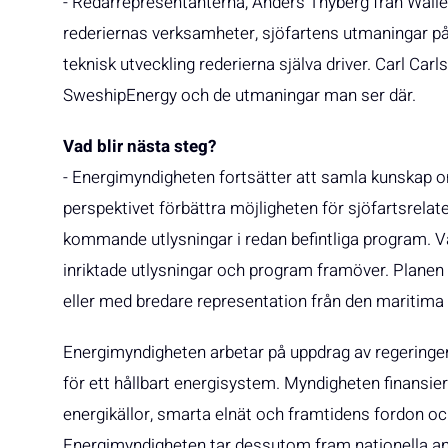
- Redarrepresentanterna, Anders Thyberg från Wall
rederiernas verksamheter, sjöfartens utmaningar på k
teknisk utveckling rederierna själva driver. Carl Ca
SweshipEnergy och de utmaningar man ser där.
Vad blir nästa steg?
- Energimyndigheten fortsätter att samla kunskap o
perspektivet förbättra möjligheten för sjöfartsrela
kommande utlysningar i redan befintliga program. Vå
inriktade utlysningar och program framöver. Planen ä
eller med bredare representation från den maritima
Energimyndigheten arbetar på uppdrag av regeringe
för ett hållbart energisystem. Myndigheten finansie
energikällor, smarta elnät och framtidens fordon oc
Energimyndigheten tar dessutom fram nationella ana