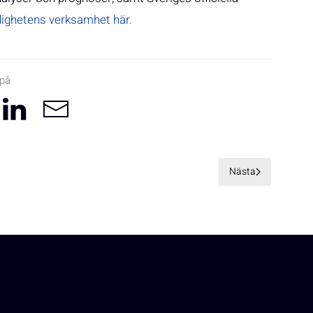
ighetens verksamhet här.
 på
Nästa