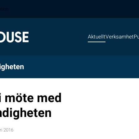
ation
Aktuellt
Verksamhet
Pu
igheten
i möte med
ndigheten
ri 2016