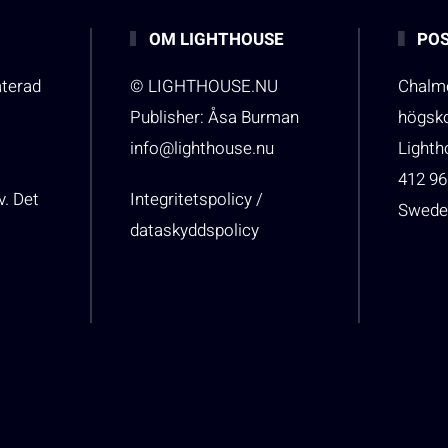
OM LIGHTHOUSE
POS
aterad
© LIGHTHOUSE.NU
Chalme
Publisher: Åsa Burman
högsk
info@lighthouse.nu
Light
412 96
v. Det
Integritetspolicy /
Swede
dataskyddspolicy