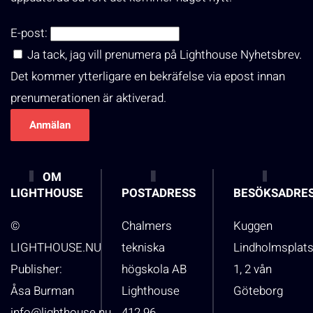
E-post:
Ja tack, jag vill prenumera på Lighthouse Nyhetsbrev.
Det kommer ytterligare en bekräfelse via epost innan
prenumerationen är aktiverad.
OM
LIGHTHOUSE
POSTADRESS
BESÖKSADRE
©
Chalmers
Kuggen
LIGHTHOUSE.NU
tekniska
Lindholmsplat
Publisher:
högskola AB
1, 2 vån
Åsa Burman
Lighthouse
Göteborg
info@lighthouse.nu
412 96