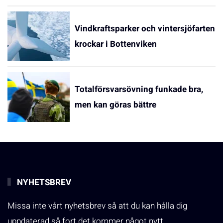
Vindkraftsparker och vintersjöfarten
krockar i Bottenviken
Totalförsvarsövning funkade bra,
men kan göras bättre
NYHETSBREV
Missa inte vårt nyhetsbrev så att du kan hålla dig
uppdaterad så fort det kommer något nytt.