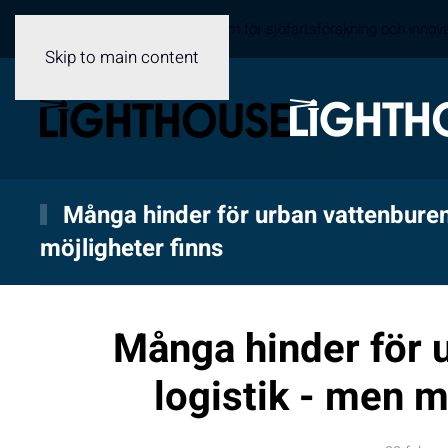
Sveriges samverkansplattform för sjöfartsforskning och innov
Skip to main content
Många hinder för urban vattenburen
möjligheter finns
Många hinder för 
logistik - men m