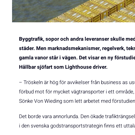
Byggtrafik, sopor och andra leveranser skulle med
städer. Men marknadsmekanismer, regelverk, tekn
gamla vanor står i vägen. Det visar en ny förstu
Hållbar sjöfart som Lighthouse driver.
– Tröskeln är hög för avvikelser från business as us
förbud mot för mycket vägtransporter i ett område, f
Sönke Von Wieding som lett arbetet med förstudie
Det borde vara annorlunda. Den ökade trafikträngse
i den svenska godstransportstrategin finns ett uttala