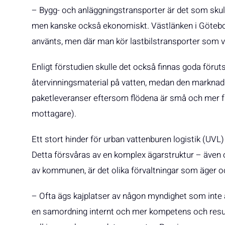
– Bygg- och anläggningstransporter är det som skul
men kanske också ekonomiskt. Västlänken i Götebor
använts, men där man kör lastbilstransporter som va
Enligt förstudien skulle det också finnas goda föruts
återvinningsmaterial på vatten, medan den marknadsm
paketleveranser eftersom flödena är små och mer
mottagare).
Ett stort hinder för urban vattenburen logistik (UVL) 
Detta försvåras av en komplex ägarstruktur – även 
av kommunen, är det olika förvaltningar som äger o
– Ofta ägs kajplatser av någon myndighet som inte a
en samordning internt och mer kompetens och resur