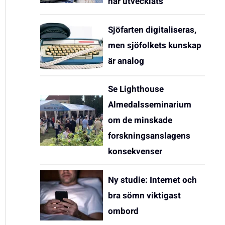
har utvecklats
Sjöfarten digitaliseras,
men sjöfolkets kunskap
är analog
Se Lighthouse
Almedalsseminarium
om de minskade
forskningsanslagens
konsekvenser
Ny studie: Internet och
bra sömn viktigast
ombord