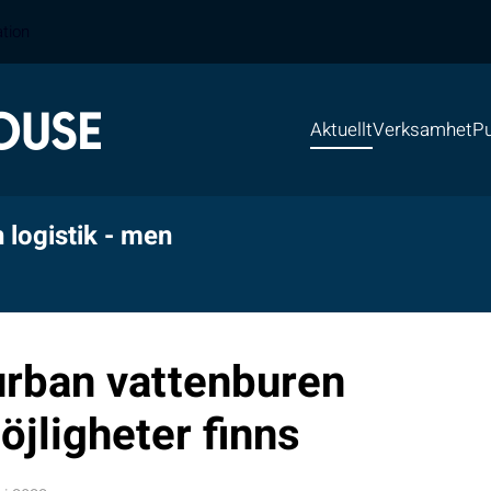
ation
Aktuellt
Verksamhet
Pu
 logistik - men
urban vattenburen
öjligheter finns