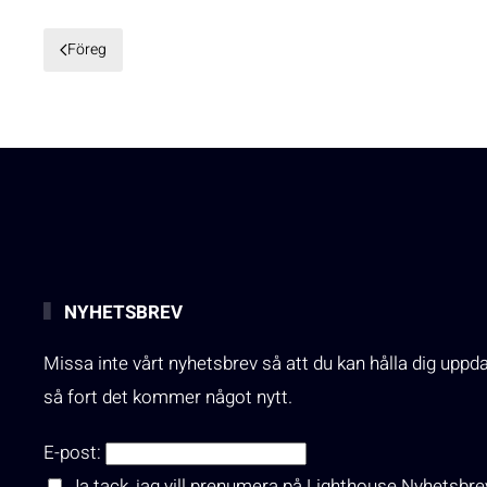
Föreg
NYHETSBREV
Missa inte vårt nyhetsbrev så att du kan hålla dig uppd
så fort det kommer något nytt.
E-post:
Ja tack, jag vill prenumera på Lighthouse Nyhetsbre