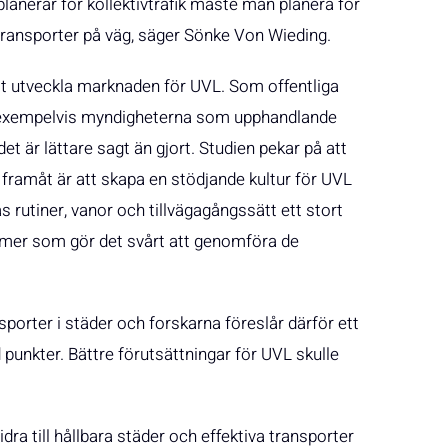
anerar för kollektivtrafik måste man planera för
l transporter på väg, säger Sönke Von Wieding.
tt utveckla marknaden för UVL. Som offentliga
an exempelvis myndigheterna som upphandlande
et är lättare sagt än gjort. Studien pekar på att
n framåt är att skapa en stödjande kultur för UVL
 rutiner, vanor och tillvägagångssätt ett stort
smer som gör det svårt att genomföra de
nsporter i städer och forskarna föreslår därför ett
 punkter. Bättre förutsättningar för UVL skulle
dra till hållbara städer och effektiva transporter