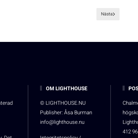
Nästa
OM LIGHTHOUSE
POS
aterad
© LIGHTHOUSE.NU
Chalme
Publisher: Åsa Burman
högsk
info@lighthouse.nu
Light
412 96
v. Det
Integritetspolicy /