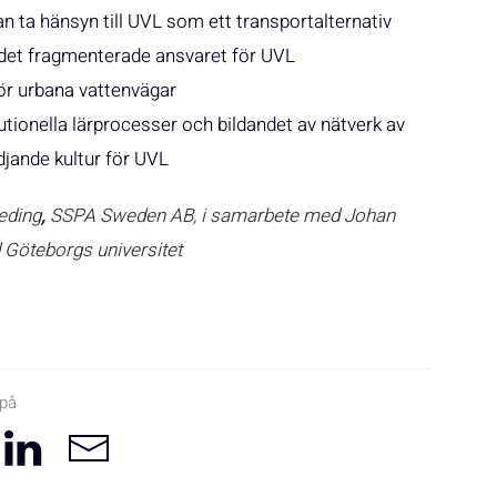
kan ta hänsyn till UVL som ett transportalternativ
 det fragmenterade ansvaret för UVL
för urbana vattenvägar
ionella lärprocesser och bildandet av nätverk av
djande kultur för UVL
eding
,
SSPA Sweden AB, i samarbete med Johan
Göteborgs universitet
 på