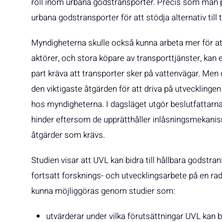
roll inom urbana godstransporter. Precis som man pl
urbana godstransporter för att stödja alternativ til
Myndigheterna skulle också kunna arbeta mer för a
aktörer, och stora köpare av transporttjänster, k
part kräva att transporter sker på vattenvägar. Men d
den viktigaste åtgärden för att driva på utvecklinge
hos myndigheterna. I dagsläget utgör beslutfattarnas
hinder eftersom de upprätthåller inlåsningsmekani
åtgärder som krävs.
Studien visar att UVL kan bidra till hållbara godstra
fortsatt forsknings- och utvecklingsarbete på en rad
kunna möjliggöras genom studier som:
utvärderar under vilka förutsättningar UVL kan bi