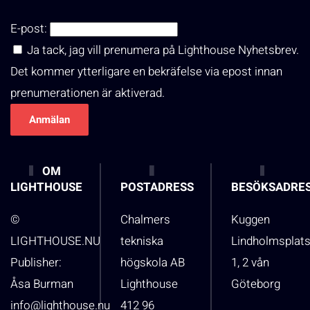
E-post:
Ja tack, jag vill prenumera på Lighthouse Nyhetsbrev.
Det kommer ytterligare en bekräfelse via epost innan
prenumerationen är aktiverad.
OM
LIGHTHOUSE
POSTADRESS
BESÖKSADRE
©
Chalmers
Kuggen
LIGHTHOUSE.NU
tekniska
Lindholmsplat
Publisher:
högskola AB
1, 2 vån
Åsa Burman
Lighthouse
Göteborg
info@lighthouse.nu
412 96