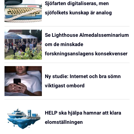
Sjöfarten digitaliseras, men
sjöfolkets kunskap är analog
Se Lighthouse Almedalsseminarium
om de minskade
forskningsanslagens konsekvenser
Ny studie: Internet och bra sömn
viktigast ombord
HELP ska hjälpa hamnar att klara
elomställningen