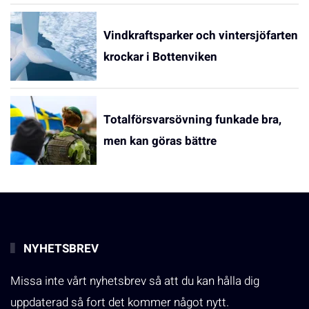
Vindkraftsparker och vintersjöfarten
krockar i Bottenviken
Totalförsvarsövning funkade bra,
men kan göras bättre
NYHETSBREV
Missa inte vårt nyhetsbrev så att du kan hålla dig
uppdaterad så fort det kommer något nytt.