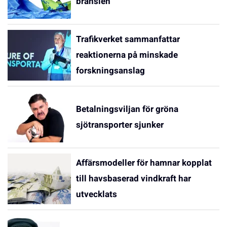
bränslen
Trafikverket sammanfattar
reaktionerna på minskade
forskningsanslag
Betalningsviljan för gröna
sjötransporter sjunker
Affärsmodeller för hamnar kopplat
till havsbaserad vindkraft har
utvecklats