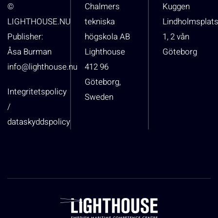
©
Chalmers
Kuggen
LIGHTHOUSE.NU
tekniska
Lindholmsplat
Publisher:
högskola AB
1, 2 vån
Åsa Burman
Lighthouse
Göteborg
info@lighthouse.nu
412 96
Göteborg,
Integritetspolicy
Sweden
/
dataskyddspolicy