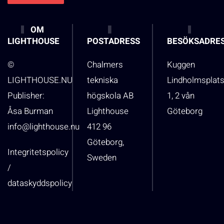
OM
LIGHTHOUSE
POSTADRESS
BESÖKSADRE
©
Chalmers
Kuggen
LIGHTHOUSE.NU
tekniska
Lindholmsplat
Publisher:
högskola AB
1, 2 vån
Åsa Burman
Lighthouse
Göteborg
info@lighthouse.nu
412 96
Göteborg,
Integritetspolicy
Sweden
/
dataskyddspolicy