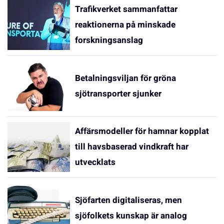
Trafikverket sammanfattar
reaktionerna på minskade
forskningsanslag
Betalningsviljan för gröna
sjötransporter sjunker
Affärsmodeller för hamnar kopplat
till havsbaserad vindkraft har
utvecklats
Sjöfarten digitaliseras, men
sjöfolkets kunskap är analog