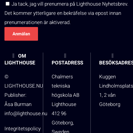
Ja tack, jag vill prenumera på Lighthouse Nyhetsbrev.
Det kommer ytterligare en bekräfelse via epost innan
prenumerationen är aktiverad.
OM
LIGHTHOUSE
POSTADRESS
BESÖKSADRE
©
Chalmers
Kuggen
LIGHTHOUSE.NU
tekniska
Lindholmsplat
Publisher:
högskola AB
1, 2 vån
Åsa Burman
Lighthouse
Göteborg
info@lighthouse.nu
412 96
Göteborg,
Integritetspolicy
Sweden