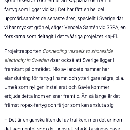
sjöfartssektorn och ett är att koppla landström till
fartyg som ligger vid kaj. Det har fått en hel del
uppmärksamhet de senaste åren, speciellt i Sverige där
vi har mycket grön el, säger Vendela Santén vid SSPA, en
forskarna som deltagit i det tvååriga projektet Kaj-El.
Projektrapporten
Connecting vessels to shoreside
electricity
in Sweden
visar också att Sverige ligger i
framkant på området. Nio av landets hamnar har
elanslutning för fartyg i hamn och ytterligare några, bl.a.
Umeå som nyligen installerat och Gävle kommer
erbjuda detta inom en snar framtid. Än så länge är det
främst ropax-fartyg och färjor som kan ansluta sig.
– Det är en ganska liten del av trafiken, men det är inom
det segmentet som det finns ett starkt business case.