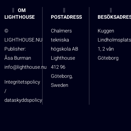
OM
LIGHTHOUSE
POSTADRESS
BESÖKSADRE
©
Chalmers
Kuggen
LIGHTHOUSE.NU
tekniska
Lindholmsplat
Publisher:
högskola AB
1, 2 vån
Åsa Burman
Lighthouse
Göteborg
info@lighthouse.nu
412 96
Göteborg,
Integritetspolicy
Sweden
/
dataskyddspolicy