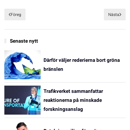
Föreg
Nästa
Senaste nytt
Därför väljer rederierna bort gröna
bränslen
Trafikverket sammanfattar
reaktionerna på minskade
forskningsanslag