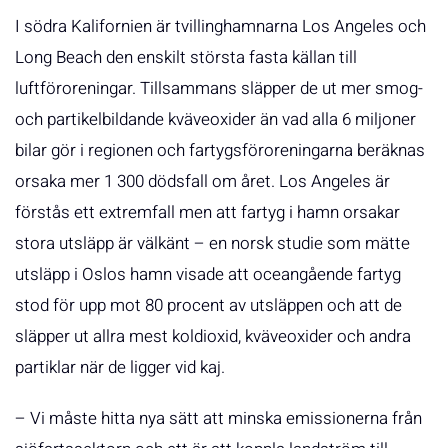
I södra Kalifornien är tvillinghamnarna Los Angeles och
Long Beach den enskilt största fasta källan till
luftföroreningar. Tillsammans släpper de ut mer smog-
och partikelbildande kväveoxider än vad alla 6 miljoner
bilar gör i regionen och fartygsföroreningarna beräknas
orsaka mer 1 300 dödsfall om året. Los Angeles är
förstås ett extremfall men att fartyg i hamn orsakar
stora utsläpp är välkänt – en norsk studie som mätte
utsläpp i Oslos hamn visade att oceangående fartyg
stod för upp mot 80 procent av utsläppen och att de
släpper ut allra mest koldioxid, kväveoxider och andra
partiklar när de ligger vid kaj.
– Vi måste hitta nya sätt att minska emissionerna från