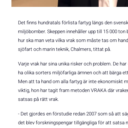
Det finns hundratals förlista fartyg längs den sven
miljöbomber. Skeppen innehåller upp till 15 000 ton 
hur ska man veta vilka vrak som måste tas om hand?
sjöfart och marin teknik, Chalmers, tittat på.
Varje vrak har sina unika risker och problem. De har o
ha olika sorters miljöfarliga ämnen och att bärga et
Men att ta hand om alla fartyg är inte ekonomiskt m
viktig, hon har tagit fram metoden VRAKA där vraken
satsas på rätt vrak.
- Det gjordes en förstudie redan 2007 som så att säg
det blev forskningspengar tillgängliga för att sats