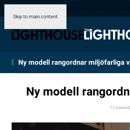
Sveriges samverkansplattform för sjöfartsforskning och innov
Skip to main content
Ny modell rangordnar miljöfarliga 
Ny modell rangordna
11 novemb