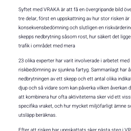
Syftet med VRAKA är att få en övergripande bild öv
tre delar, först en uppskattning av hur stor risken är
konsekvensbedömning och slutligen en riskvärdering.
skepps nedbrytning såsom rost, hur säkert det ligge
trafik i området med mera
23 olika experter har varit involverade i arbetet med 
riskbedömning av sjunkna fartyg. Sammanlagt har ått
nedbrytningen av ett skepp och ett antal olika indika
djup och så vidare som kan påverka vilken åverkan d
att kombinera hur ofta aktiviteterna sker vid ett vis
specifika vraket, och hur mycket miljöfarligt ämne s
utsläpp beräknas.
Efter att risken har uppskattats sker nästa steg 