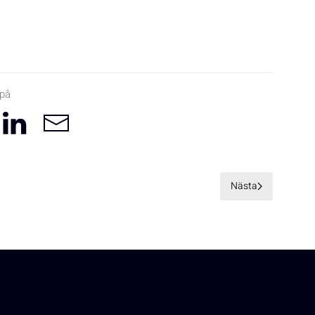
 på
Nästa