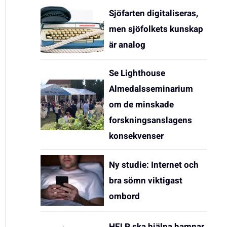
Sjöfarten digitaliseras,
men sjöfolkets kunskap
är analog
Se Lighthouse
Almedalsseminarium
om de minskade
forskningsanslagens
konsekvenser
Ny studie: Internet och
bra sömn viktigast
ombord
HELP ska hjälpa hamnar