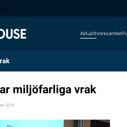
ation
Aktuellt
Verksamhet
Pu
vrak
r miljöfarliga vrak
er 2016