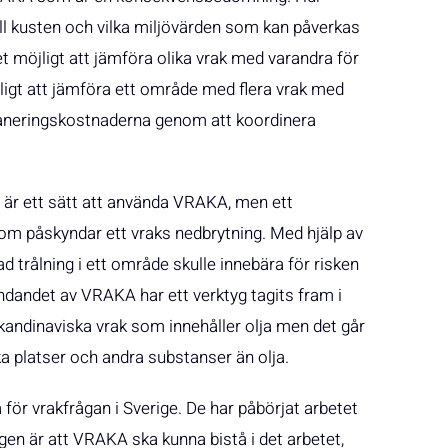
till kusten och vilka miljövärden som kan påverkas
et möjligt att jämföra olika vrak med varandra för
ligt att jämföra ett område med flera vrak med
saneringskostnaderna genom att koordinera
är ett sätt att använda VRAKA, men ett
 som påskyndar ett vraks nedbrytning. Med hjälp av
 trålning i ett område skulle innebära för risken
vändandet av VRAKA har ett verktyg tagits fram i
kandinaviska vrak som innehåller olja men det går
ka platser och andra substanser än olja.
ör vrakfrågan i Sverige. De har påbörjat arbetet
gen är att VRAKA ska kunna bistå i det arbetet,