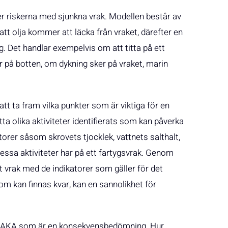
er riskerna med sjunkna vrak. Modellen består av
 att olja kommer att läcka från vraket, därefter en
 Det handlar exempelvis om att titta på ett
r på botten, om dykning sker på vraket, marin
att ta fram vilka punkter som är viktiga för en
a olika aktiviteter identifierats som kan påverka
torer såsom skrovets tjocklek, vattnets salthalt,
essa aktiviteter har på ett fartygsvrak. Genom
st vrak med de indikatorer som gäller för det
om kan finnas kvar, kan en sannolikhet för
i VRAKA som är en konsekvensbedömning. Hur