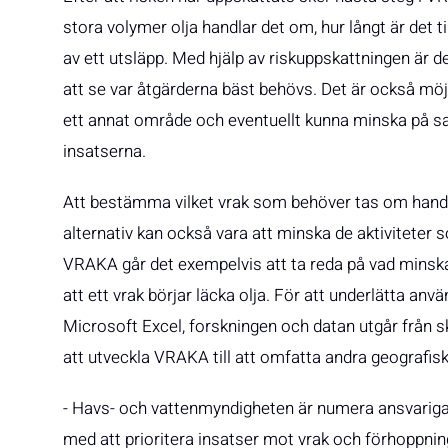
stora volymer olja handlar det om, hur långt är det 
av ett utsläpp. Med hjälp av riskuppskattningen är d
att se var åtgärderna bäst behövs. Det är också möj
ett annat område och eventuellt kunna minska på 
insatserna.
Att bestämma vilket vrak som behöver tas om hand 
alternativ kan också vara att minska de aktiviteter
VRAKA går det exempelvis att ta reda på vad minskad
att ett vrak börjar läcka olja. För att underlätta an
Microsoft Excel, forskningen och datan utgår från s
att utveckla VRAKA till att omfatta andra geografis
- Havs- och vattenmyndigheten är numera ansvariga f
med att prioritera insatser mot vrak och förhoppnin