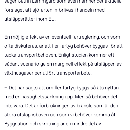
säger Catrin Lammgård som även nämner det aktuella
förslaget att sjöfarten införlivas i handeln med
utsläppsrätter inom EU.
En möjlig effekt av en eventuell fartreglering, och som
ofta diskuteras, är att fler fartyg behöver byggas för att
täcka transportbehoven. Enligt studien kommer ett
sådant scenario ge en marginell effekt på utsläppen av
växthusgaser per utfört transportarbete.
– Det har sagts att om fler fartyg byggs så äts nyttan
med en hastighetssänkning upp. Men så behöver det
inte vara. Det är förbrukningen av bränsle som är den
stora utsläppsboven och som vi behöver komma åt.
Byggnation och skrotning är en mindre del av