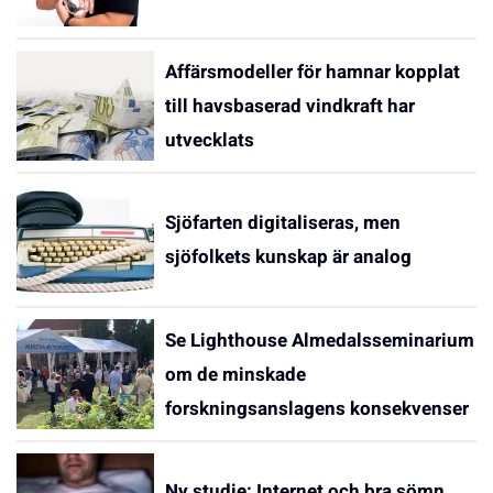
Affärsmodeller för hamnar kopplat
till havsbaserad vindkraft har
utvecklats
Sjöfarten digitaliseras, men
sjöfolkets kunskap är analog
Se Lighthouse Almedalsseminarium
om de minskade
forskningsanslagens konsekvenser
Ny studie: Internet och bra sömn