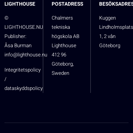
LIGHTHOUSE
POSTADRESS
BESÖKSADRE
©
Chalmers
Kuggen
LIGHTHOUSE.NU
tekniska
Lindholmsplat
Publisher:
högskola AB
1, 2 vån
Åsa Burman
Lighthouse
Göteborg
info@lighthouse.nu
412 96
Göteborg,
Integritetspolicy
Sweden
/
dataskyddspolicy