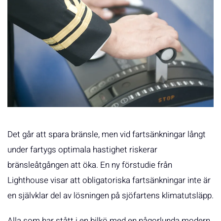
Det går att spara bränsle, men vid fartsänkningar långt
under fartygs optimala hastighet riskerar
bränsleåtgången att öka. En ny förstudie från
Lighthouse visar att obligatoriska fartsänkningar inte är
en självklar del av lösningen på sjöfartens klimatutsläpp.
Alla som har stått i en bilkö med en någorlunda modern