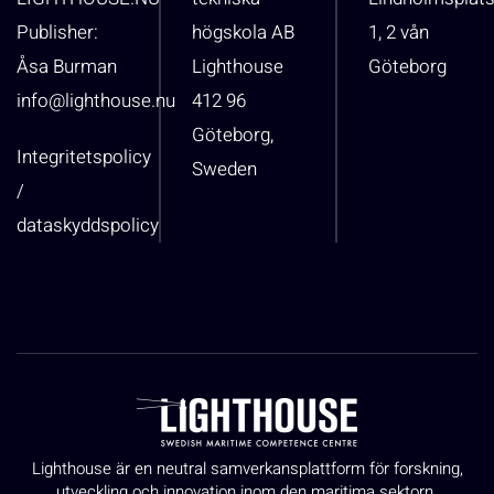
Publisher:
högskola AB
1, 2 vån
Åsa Burman
Lighthouse
Göteborg
info@lighthouse.nu
412 96
Göteborg,
Integritetspolicy
Sweden
/
dataskyddspolicy
Lighthouse är en neutral samverkansplattform för forskning,
utveckling och innovation inom den maritima sektorn.