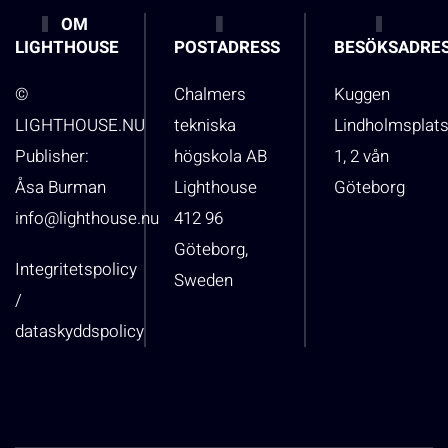
OM
LIGHTHOUSE
POSTADRESS
BESÖKSADRE
©
Chalmers
Kuggen
LIGHTHOUSE.NU
tekniska
Lindholmsplat
Publisher:
högskola AB
1, 2 vån
Åsa Burman
Lighthouse
Göteborg
info@lighthouse.nu
412 96
Göteborg,
Integritetspolicy
Sweden
/
dataskyddspolicy