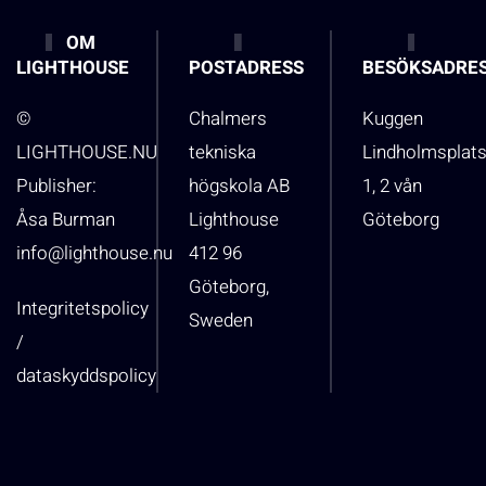
OM
LIGHTHOUSE
POSTADRESS
BESÖKSADRE
©
Chalmers
Kuggen
LIGHTHOUSE.NU
tekniska
Lindholmsplat
Publisher:
högskola AB
1, 2 vån
Åsa Burman
Lighthouse
Göteborg
info@lighthouse.nu
412 96
Göteborg,
Integritetspolicy
Sweden
/
dataskyddspolicy