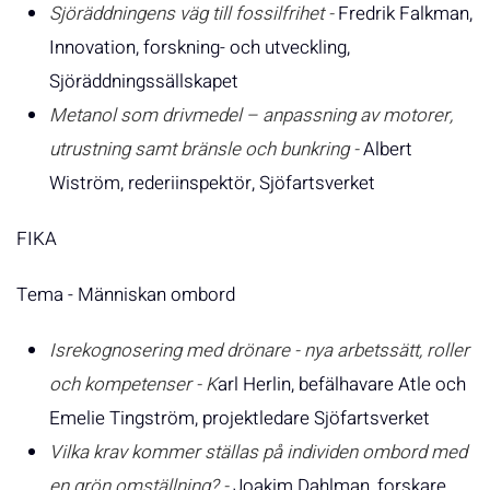
Sjöräddningens väg till fossilfrihet -
Fredrik Falkman,
Innovation, forskning- och utveckling,
Sjöräddningssällskapet
Metanol som drivmedel – anpassning av motorer,
utrustning samt bränsle och bunkring
-
Albert
Wiström, rederiinspektör, Sjöfartsverket
FIKA
Tema - Människan ombord
Isrekognosering med drönare
- nya arbetssätt, roller
och kompetenser - K
arl Herlin, befälhavare Atle och
Emelie Tingström, projektledare Sjöfartsverket
Vilka krav kommer ställas på individen ombord med
en grön omställning? -
Joakim Dahlman, forskare,