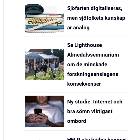
Sjöfarten digitaliseras,
men sjöfolkets kunskap
är analog
Se Lighthouse
Almedalsseminarium
om de minskade
forskningsanslagens
konsekvenser
Ny studie: Internet och
bra sömn viktigast
ombord
HELP ska hjälpa hamnar