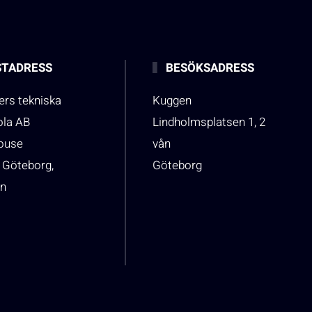
TADRESS
BESÖKSADRESS
rs tekniska
Kuggen
ola AB
Lindholmsplatsen 1, 2
house
vån
 Göteborg,
Göteborg
n