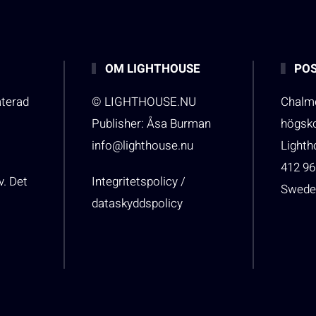
OM LIGHTHOUSE
POS
aterad
© LIGHTHOUSE.NU
Chalme
Publisher: Åsa Burman
högsk
info@lighthouse.nu
Light
412 96
v. Det
Integritetspolicy /
Swede
dataskyddspolicy