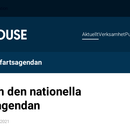
ation
Aktuellt
Verksamhet
Pu
öfartsagendan
 den nationella
agendan
 2021