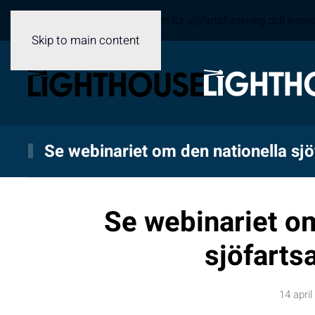
Sveriges samverkansplattform för sjöfartsforskning och innov
Skip to main content
Se webinariet om den nationella sj
Se webinariet om
sjöfarts
14 april