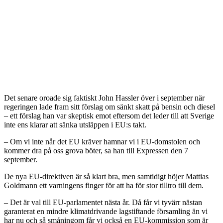
Det senare oroade sig faktiskt John Hassler över i september när
regeringen lade fram sitt förslag om sänkt skatt på bensin och diesel
– ett förslag han var skeptisk emot eftersom det leder till att Sverige
inte ens klarar att sänka utsläppen i EU:s takt.
– Om vi inte når det EU kräver hamnar vi i EU-domstolen och
kommer dra på oss grova böter, sa han till Expressen den 7
september.
De nya EU-direktiven är så klart bra, men samtidigt höjer Mattias
Goldmann ett varningens finger för att ha för stor tilltro till dem.
– Det är val till EU-parlamentet nästa år. Då får vi tyvärr nästan
garanterat en mindre klimatdrivande lagstiftande församling än vi
har nu och så småningom får vi också en EU-kommission som är