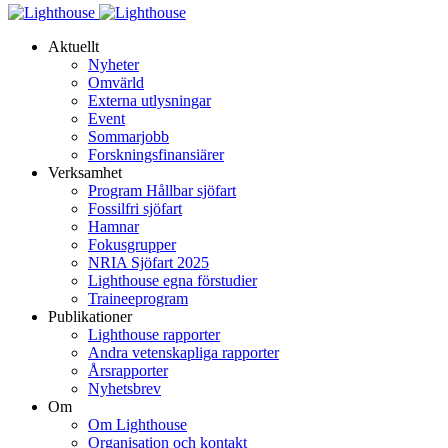
Aktuellt
Nyheter
Omvärld
Externa utlysningar
Event
Sommarjobb
Forskningsfinansiärer
Verksamhet
Program Hållbar sjöfart
Fossilfri sjöfart
Hamnar
Fokusgrupper
NRIA Sjöfart 2025
Lighthouse egna förstudier
Traineeprogram
Publikationer
Lighthouse rapporter
Andra vetenskapliga rapporter
Årsrapporter
Nyhetsbrev
Om
Om Lighthouse
Organisation och kontakt