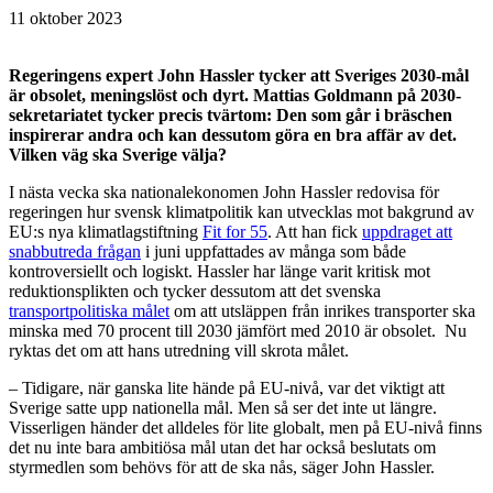
11 oktober 2023
Regeringens expert John Hassler tycker att Sveriges 2030-mål
är obsolet, meningslöst och dyrt. Mattias Goldmann på 2030-
sekretariatet tycker precis tvärtom: Den som går i bräschen
inspirerar andra och kan dessutom göra en bra affär av det.
Vilken väg ska Sverige välja?
I nästa vecka ska nationalekonomen John Hassler redovisa för
regeringen hur svensk klimatpolitik kan utvecklas mot bakgrund av
EU:s nya klimatlagstiftning
Fit for 55
. Att han fick
uppdraget att
snabbutreda frågan
i juni uppfattades av många som både
kontroversiellt och logiskt. Hassler har länge varit kritisk mot
reduktionsplikten och tycker dessutom att det svenska
transportpolitiska målet
om att utsläppen från inrikes transporter ska
minska med 70 procent till 2030 jämfört med 2010 är obsolet. Nu
ryktas det om att hans utredning vill skrota målet.
– Tidigare, när ganska lite hände på EU-nivå, var det viktigt att
Sverige satte upp nationella mål. Men så ser det inte ut längre.
Visserligen händer det alldeles för lite globalt, men på EU-nivå finns
det nu inte bara ambitiösa mål utan det har också beslutats om
styrmedlen som behövs för att de ska nås, säger John Hassler.