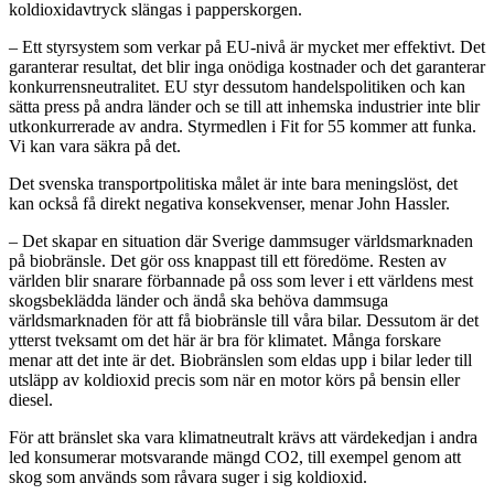
koldioxidavtryck slängas i papperskorgen.
– Ett styrsystem som verkar på EU-nivå är mycket mer effektivt. Det
garanterar resultat, det blir inga onödiga kostnader och det garanterar
konkurrensneutralitet. EU styr dessutom handelspolitiken och kan
sätta press på andra länder och se till att inhemska industrier inte blir
utkonkurrerade av andra. Styrmedlen i Fit for 55 kommer att funka.
Vi kan vara säkra på det.
Det svenska transportpolitiska målet är inte bara meningslöst, det
kan också få direkt negativa konsekvenser, menar John Hassler.
– Det skapar en situation där Sverige dammsuger världsmarknaden
på biobränsle. Det gör oss knappast till ett föredöme. Resten av
världen blir snarare förbannade på oss som lever i ett världens mest
skogsbeklädda länder och ändå ska behöva dammsuga
världsmarknaden för att få biobränsle till våra bilar. Dessutom är det
ytterst tveksamt om det här är bra för klimatet. Många forskare
menar att det inte är det. Biobränslen som eldas upp i bilar leder till
utsläpp av koldioxid precis som när en motor körs på bensin eller
diesel.
För att bränslet ska vara klimatneutralt krävs att värdekedjan i andra
led konsumerar motsvarande mängd CO2, till exempel genom att
skog som används som råvara suger i sig koldioxid.