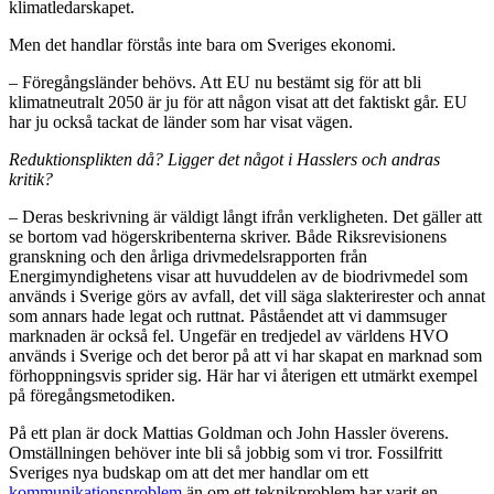
klimatledarskapet.
Men det handlar förstås inte bara om Sveriges ekonomi.
– Föregångsländer behövs. Att EU nu bestämt sig för att bli
klimatneutralt 2050 är ju för att någon visat att det faktiskt går. EU
har ju också tackat de länder som har visat vägen.
Reduktionsplikten då? Ligger det något i Hasslers och andras
kritik?
– Deras beskrivning är väldigt långt ifrån verkligheten. Det gäller att
se bortom vad högerskribenterna skriver. Både Riksrevisionens
granskning och den årliga drivmedelsrapporten från
Energimyndighetens visar att huvuddelen av de biodrivmedel som
används i Sverige görs av avfall, det vill säga slakterirester och annat
som annars hade legat och ruttnat. Påståendet att vi dammsuger
marknaden är också fel. Ungefär en tredjedel av världens HVO
används i Sverige och det beror på att vi har skapat en marknad som
förhoppningsvis sprider sig. Här har vi återigen ett utmärkt exempel
på föregångsmetodiken.
På ett plan är dock Mattias Goldman och John Hassler överens.
Omställningen behöver inte bli så jobbig som vi tror. Fossilfritt
Sveriges nya budskap om att det mer handlar om ett
kommunikationsproblem
än om ett teknikproblem har varit en