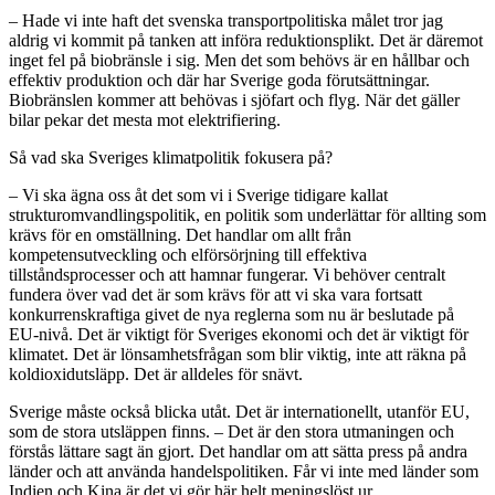
– Hade vi inte haft det svenska transportpolitiska målet tror jag
aldrig vi kommit på tanken att införa reduktionsplikt. Det är däremot
inget fel på biobränsle i sig. Men det som behövs är en hållbar och
effektiv produktion och där har Sverige goda förutsättningar.
Biobränslen kommer att behövas i sjöfart och flyg. När det gäller
bilar pekar det mesta mot elektrifiering.
Så vad ska Sveriges klimatpolitik fokusera på?
– Vi ska ägna oss åt det som vi i Sverige tidigare kallat
strukturomvandlingspolitik, en politik som underlättar för allting som
krävs för en omställning. Det handlar om allt från
kompetensutveckling och elförsörjning till effektiva
tillståndsprocesser och att hamnar fungerar. Vi behöver centralt
fundera över vad det är som krävs för att vi ska vara fortsatt
konkurrenskraftiga givet de nya reglerna som nu är beslutade på
EU-nivå. Det är viktigt för Sveriges ekonomi och det är viktigt för
klimatet. Det är lönsamhetsfrågan som blir viktig, inte att räkna på
koldioxidutsläpp. Det är alldeles för snävt.
Sverige måste också blicka utåt. Det är internationellt, utanför EU,
som de stora utsläppen finns. – Det är den stora utmaningen och
förstås lättare sagt än gjort. Det handlar om att sätta press på andra
länder och att använda handelspolitiken. Får vi inte med länder som
Indien och Kina är det vi gör här helt meningslöst ur