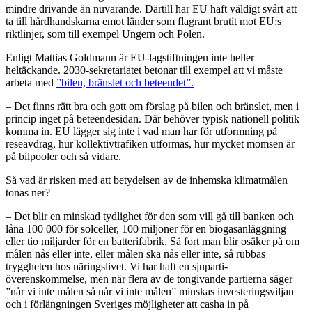
mindre drivande än nuvarande. Därtill har EU haft väldigt svårt att
ta till hårdhandskarna emot länder som flagrant brutit mot EU:s
riktlinjer, som till exempel Ungern och Polen.
Enligt Mattias Goldmann är EU-lagstiftningen inte heller
heltäckande. 2030-sekretariatet betonar till exempel att vi måste
arbeta med
”bilen, bränslet och beteendet”.
– Det finns rätt bra och gott om förslag på bilen och bränslet, men i
princip inget på beteendesidan. Där behöver typisk nationell politik
komma in. EU lägger sig inte i vad man har för utformning på
reseavdrag, hur kollektivtrafiken utformas, hur mycket momsen är
på bilpooler och så vidare.
Så vad är risken med att betydelsen av de inhemska klimatmålen
tonas ner?
– Det blir en minskad tydlighet för den som vill gå till banken och
låna 100 000 för solceller, 100 miljoner för en biogasanläggning
eller tio miljarder för en batterifabrik. Så fort man blir osäker på om
målen nås eller inte, eller målen ska nås eller inte, så rubbas
tryggheten hos näringslivet. Vi har haft en sjuparti-
överenskommelse, men när flera av de tongivande partierna säger
”når vi inte målen så når vi inte målen” minskas investeringsviljan
och i förlängningen Sveriges möjligheter att casha in på