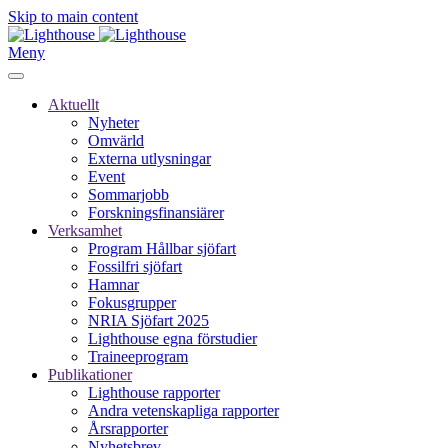
Skip to main content
Meny
Aktuellt
Nyheter
Omvärld
Externa utlysningar
Event
Sommarjobb
Forskningsfinansiärer
Verksamhet
Program Hållbar sjöfart
Fossilfri sjöfart
Hamnar
Fokusgrupper
NRIA Sjöfart 2025
Lighthouse egna förstudier
Traineeprogram
Publikationer
Lighthouse rapporter
Andra vetenskapliga rapporter
Årsrapporter
Nyhetsbrev