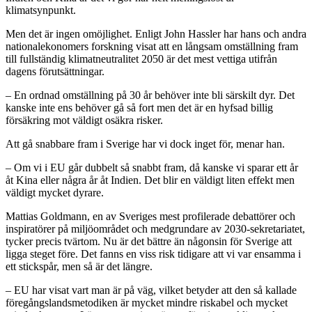
klimatsynpunkt.
Men det är ingen omöjlighet. Enligt John Hassler har hans och andra
nationalekonomers forskning visat att en långsam omställning fram
till fullständig klimatneutralitet 2050 är det mest vettiga utifrån
dagens förutsättningar.
– En ordnad omställning på 30 år behöver inte bli särskilt dyr. Det
kanske inte ens behöver gå så fort men det är en hyfsad billig
försäkring mot väldigt osäkra risker.
Att gå snabbare fram i Sverige har vi dock inget för, menar han.
– Om vi i EU går dubbelt så snabbt fram, då kanske vi sparar ett år
åt Kina eller några år åt Indien. Det blir en väldigt liten effekt men
väldigt mycket dyrare.
Mattias Goldmann, en av Sveriges mest profilerade debattörer och
inspiratörer på miljöområdet och medgrundare av 2030-sekretariatet,
tycker precis tvärtom. Nu är det bättre än någonsin för Sverige att
ligga steget före. Det fanns en viss risk tidigare att vi var ensamma i
ett stickspår, men så är det längre.
– EU har visat vart man är på väg, vilket betyder att den så kallade
föregångslandsmetodiken är mycket mindre riskabel och mycket