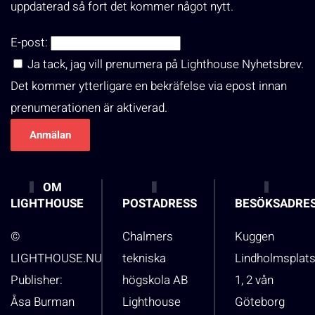
uppdaterad så fort det kommer något nytt.
E-post:
Ja tack, jag vill prenumera på Lighthouse Nyhetsbrev.
Det kommer ytterligare en bekräfelse via epost innan
prenumerationen är aktiverad.
OM
LIGHTHOUSE
POSTADRESS
BESÖKSADRE
©
Chalmers
Kuggen
LIGHTHOUSE.NU
tekniska
Lindholmsplat
Publisher:
högskola AB
1, 2 vån
Åsa Burman
Lighthouse
Göteborg