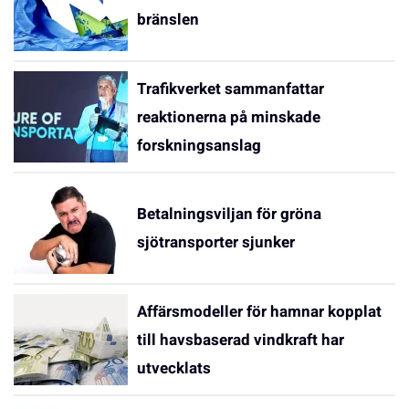
bränslen
Trafikverket sammanfattar
reaktionerna på minskade
forskningsanslag
Betalningsviljan för gröna
sjötransporter sjunker
Affärsmodeller för hamnar kopplat
till havsbaserad vindkraft har
utvecklats