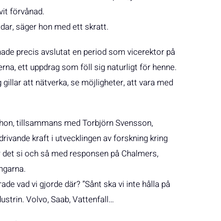
vit förvånad.
 dar, säger hon med ett skratt.
 hade precis avslutat en period som vicerektor på
na, ett uppdrag som föll sig naturligt för henne.
g gillar att nätverka, se möjligheter, att vara med
e hon, tillsammans med Torbjörn Svensson,
ivande kraft i utvecklingen av forskning kring
ar det si och så med responsen på Chalmers,
ingarna.
e vad vi gjorde där? ”Sånt ska vi inte hålla på
ustrin. Volvo, Saab, Vattenfall…