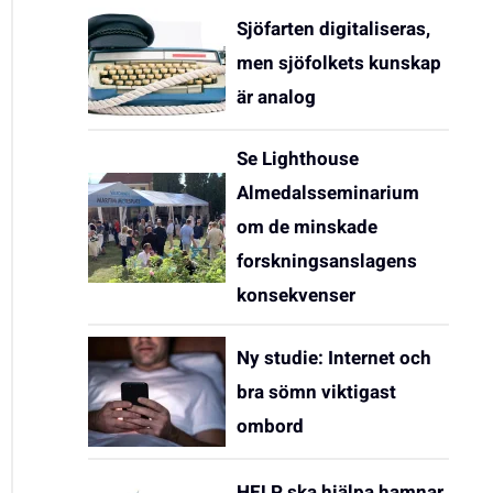
Sjöfarten digitaliseras,
men sjöfolkets kunskap
är analog
Se Lighthouse
Almedalsseminarium
om de minskade
forskningsanslagens
konsekvenser
Ny studie: Internet och
bra sömn viktigast
ombord
HELP ska hjälpa hamnar