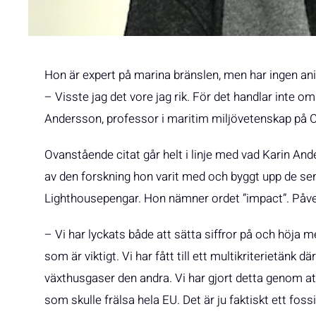
Hon är expert på marina bränslen, men har ingen an
– Visste jag det vore jag rik. För det handlar inte om
Andersson, professor i maritim miljövetenskap på 
Ovanstående citat går helt i linje med vad Karin An
av den forskning hon varit med och byggt upp de sen
Lighthousepengar. Hon nämner ordet ”impact”. Påv
– Vi har lyckats både att sätta siffror på och höj
som är viktigt. Vi har fått till ett multikriterietänk
växthusgaser den andra. Vi har gjort detta genom at
som skulle frälsa hela EU. Det är ju faktiskt ett fos