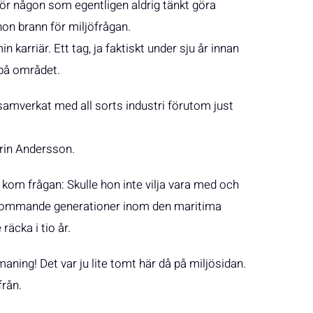
för någon som egentligen aldrig tänkt göra
on brann för miljöfrågan.
karriär. Ett tag, ja faktiskt under sju år innan
 på området.
samverkat med all sorts industri förutom just
arin Andersson.
om frågan: Skulle hon inte vilja vara med och
ör kommande generationer inom den maritima
räcka i tio år.
maning! Det var ju lite tomt här då på miljösidan.
från.