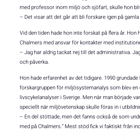
med professor inom miljö och sjöfart, skulle hon bli
– Det visar att det går att bli forskare igen på gamla
Vid den tiden hade hon inte forskat på flera år. Hon
Chalmers med ansvar för kontakter med institutioner
– Jag har aldrig tackat nej till det administrativa. Ja
och påverka.
Hon hade erfarenhet av det tidigare. 1990 grundad
forskargruppen för miljösystemanalys som blev en dr
livscykelanalyser i Sverige. Men när man började v
speciellt när miljövetenskap skulle föras in i utbildn
– En del stöttade, men det fanns också de som undrad
med på Chalmers.” Mest stöd fick vi faktiskt från ind