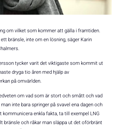
ing om vilket som kommer att gälla i framtiden.
 ett bränsle, inte om en lösning, säger Karin
Chalmers.
dersson tycker varit det viktigaste som kommit ut
aste dryga tio åren med hjälp av
erkan på omvärlden.
a medveten om vad som är stort och smått och vad
 där man inte bara springer på svavel ena dagen och
t kommunicera enkla fakta, ta till exempel LNG
silt bränsle och råkar man släppa ut det oförbränt