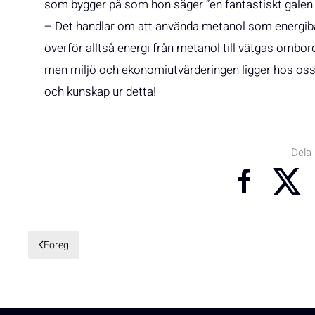
som bygger på som hon säger ”en fantastiskt galen t
– Det handlar om att använda metanol som energib
överför alltså energi från metanol till vätgas ombor
men miljö och ekonomiutvärderingen ligger hos os
och kunskap ur detta!
Dela
Föreg