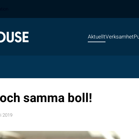
ation
Aktuellt
Verksamhet
Pu
 och samma boll!
i 2019