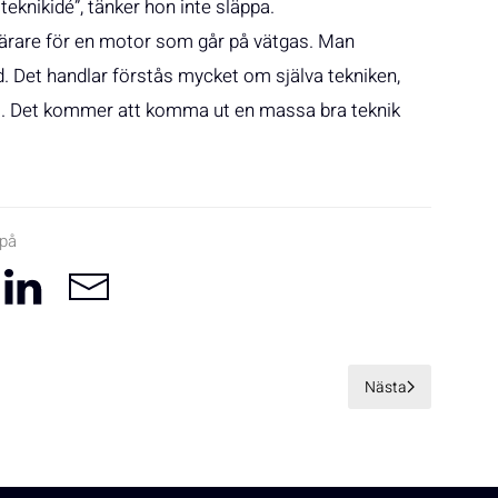
eknikidé”, tänker hon inte släppa.
ärare för en motor som går på vätgas. Man
d. Det handlar förstås mycket om själva tekniken,
s. Det kommer att komma ut en massa bra teknik
 på
Nästa