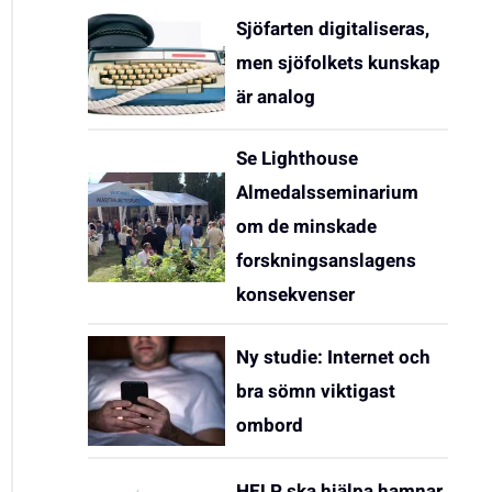
Sjöfarten digitaliseras,
men sjöfolkets kunskap
är analog
Se Lighthouse
Almedalsseminarium
om de minskade
forskningsanslagens
konsekvenser
Ny studie: Internet och
bra sömn viktigast
ombord
HELP ska hjälpa hamnar