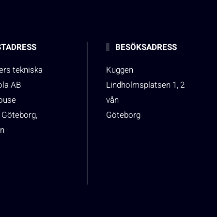
TADRESS
BESÖKSADRESS
rs tekniska
Kuggen
ola AB
Lindholmsplatsen 1, 2
house
vån
 Göteborg,
Göteborg
n