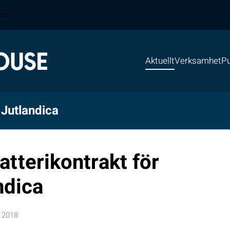
ation
Aktuellt
Verksamhet
Pu
 Jutlandica
atterikontrakt för
ndica
 2018