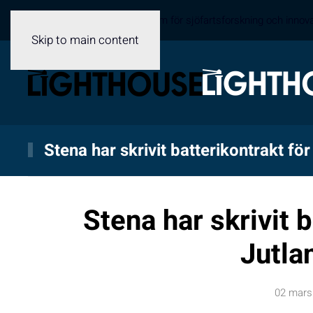
Sveriges samverkansplattform för sjöfartsforskning och innov
Skip to main content
Stena har skrivit batterikontrakt för
Stena har skrivit b
Jutla
02 mars