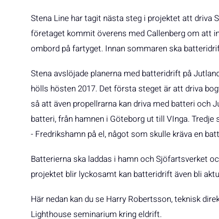
Stena Line har tagit nästa steg i projektet att driva
företaget kommit överens med Callenberg om att in
ombord på fartyget. Innan sommaren ska batteridri
Stena avslöjade planerna med batteridrift på Jutla
hölls hösten 2017. Det första steget är att driva bog
så att även propellrarna kan driva med batteri och J
batteri, från hamnen i Göteborg ut till VInga. Tredj
- Fredrikshamn på el, något som skulle kräva en ba
Batterierna ska laddas i hamn och Sjöfartsverket o
projektet blir lyckosamt kan batteridrift även bli akt
Här nedan kan du se Harry Robertsson, teknisk direk
Lighthouse seminarium kring eldrift.