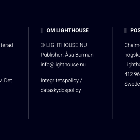
OM LIGHTHOUSE
POS
aterad
© LIGHTHOUSE.NU
Chalme
Publisher: Åsa Burman
högsk
info@lighthouse.nu
Light
412 96
v. Det
Integritetspolicy /
Swede
dataskyddspolicy