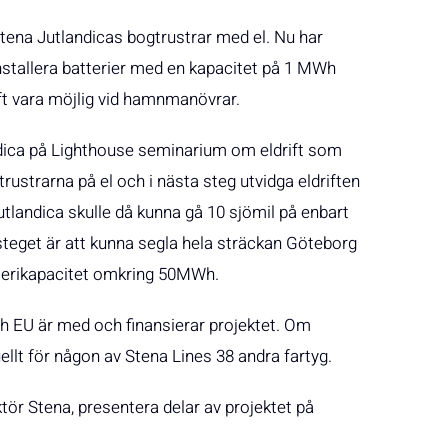
 Stena Jutlandicas bogtrustrar med el. Nu har
stallera batterier med en kapacitet på 1 MWh
ft vara möjlig vid hamnmanövrar.
ndica på Lighthouse seminarium om eldrift som
trustrarna på el och i nästa steg utvidga eldriften
utlandica skulle då kunna gå 10 sjömil på enbart
e steget är att kunna segla hela sträckan Göteborg
tterikapacitet omkring 50MWh.
ch EU är med och finansierar projektet. Om
uellt för någon av Stena Lines 38 andra fartyg.
tör Stena, presentera delar av projektet på