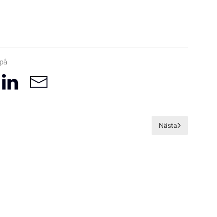
 på
Nästa