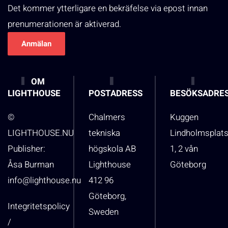
Det kommer ytterligare en bekräfelse via epost innan
prenumerationen är aktiverad.
OM
LIGHTHOUSE
POSTADRESS
BESÖKSADRE
©
Chalmers
Kuggen
LIGHTHOUSE.NU
tekniska
Lindholmsplat
Publisher:
högskola AB
1, 2 vån
Åsa Burman
Lighthouse
Göteborg
info@lighthouse.nu
412 96
Göteborg,
Integritetspolicy
Sweden
/