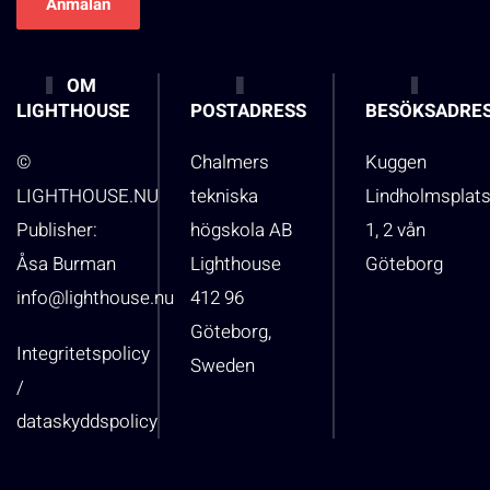
OM
LIGHTHOUSE
POSTADRESS
BESÖKSADRE
©
Chalmers
Kuggen
LIGHTHOUSE.NU
tekniska
Lindholmsplat
Publisher:
högskola AB
1, 2 vån
Åsa Burman
Lighthouse
Göteborg
info@lighthouse.nu
412 96
Göteborg,
Integritetspolicy
Sweden
/
dataskyddspolicy